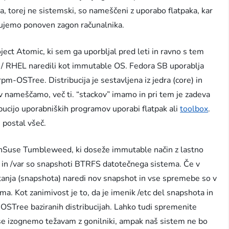
a, torej ne sistemski, so nameščeni z uporabo flatpaka, kar
bujemo ponoven zagon računalnika.
roject Atomic, ki sem ga uporbljal pred leti in ravno s tem
S / RHEL naredili kot immutable OS. Fedora SB uporablja
pm-OSTree. Distribucija je sestavljena iz jedra (core) in
v nameščamo, več ti. “stackov” imamo in pri tem je zadeva
bucijo uporabniških programov uporabi flatpak ali
toolbox
.
e postal všeč.
penSuse Tumbleweed, ki doseže immutable način z lastno
 in /var so snapshoti BTRFS datotečnega sistema. Če v
anja (snapshota) naredi nov snapshot in vse spremebe so v
. Kot zanimivost je to, da je imenik /etc del snapshota in
i OSTree baziranih distribucijah. Lahko tudi spremenite
se izognemo težavam z gonilniki, ampak naš sistem ne bo