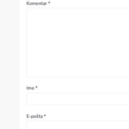
Komentar
*
c
i
j
a
p
r
i
Ime
*
s
p
E-pošta
*