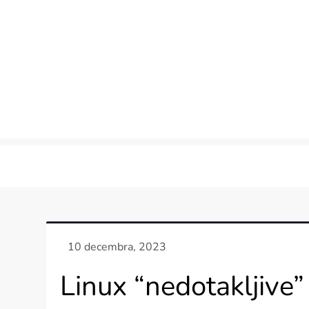
Skip
to
content
Linux “nedotakljive” 