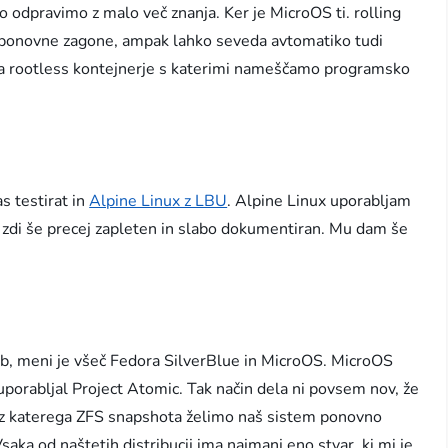
ko odpravimo z malo več znanja. Ker je MicroOS ti. rolling
je ponovne zagone, ampak lahko seveda avtomatiko tudi
 za rootless kontejnerje s katerimi nameščamo programsko
as testirat in
Alpine Linux z LBU
. Alpine Linux uporabljam
 zdi še precej zapleten in slabo dokumentiran. Mu dam še
eb, meni je všeč Fedora SilverBlue in MicroOS. MicroOS
uporabljal Project Atomic. Tak način dela ni povsem nov, že
li iz katerega ZFS snapshota želimo naš sistem ponovno
saka od naštetih distribucij ima najmanj eno stvar, ki mi je