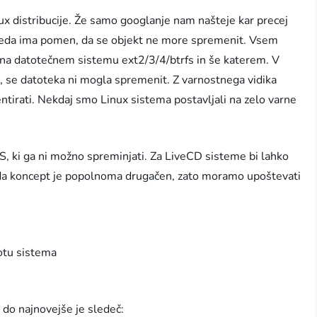
ux distribucije. Že samo googlanje nam našteje kar precej
seda ima pomen, da se objekt ne more spremenit. Vsem
 na datotečnem sistemu ext2/3/4/btrfs in še katerem. V
, se datoteka ni mogla spremenit. Z varnostnega vidika
entirati. Nekdaj smo Linux sistema postavljali na zelo varne
S, ki ga ni možno spreminjati. Za LiveCD sisteme bi lahko
toda koncept je popolnoma drugačen, zato moramo upoštevati
otu sistema
 do najnovejše je sledeč: