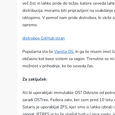
več čist in lahko pride do težav, katere seveda lah
distribucija, moramo biti pripravljeni na vsakdan
izklopimo. V pomoč nam pride distrobox, ki skrbi
opremo.
distrobox GitHub stran
Popularna sta še
Vanilla OS
, ki ga še nisem imel č
občasno kot base sistem za zagon. Trenutno se mi
možnost v prihodnje, ko bo seveda čas.
Za zaključek:
Ali bi uporabljali immutable OS? Odvisno od potr
zaradi OSTree, Fedora zato, ker sem pred 10 letu 
Solaris je uporabljal ZFS, kjer smo si lahko izbra
zagnat. BTRFS je to še olajšal tudi v Linux svetu. V