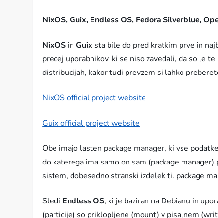
NixOS, Guix, Endless OS, Fedora Silverblue, Op
NixOS
in
Guix
sta bile do pred kratkim prve in naj
precej uporabnikov, ki se niso zavedali, da so le te
distribucijah, kakor tudi prevzem si lahko preberet
NixOS official project website
Guix official project website
Obe imajo lasten package manager, ki vse podatke 
do katerega ima samo on sam (package manager) prav
sistem, dobesedno stranski izdelek ti. package ma
Sledi
Endless OS
, ki je baziran na Debianu in up
(particije) so priklopljene (mount) v pisalnem (writ