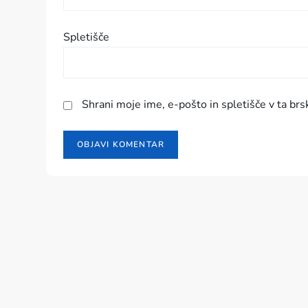
e
v
Spletišče
k
a
Shrani moje ime, e-pošto in spletišče v ta brs