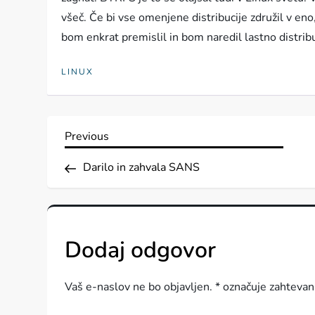
všeč. Če bi vse omenjene distribucije združil v eno
bom enkrat premislil in bom naredil lastno distri
LINUX
N
Previous
Previous
Post
a
Darilo in zahvala SANS
v
i
Dodaj odgovor
g
Vaš e-naslov ne bo objavljen.
*
označuje zahtevan
a