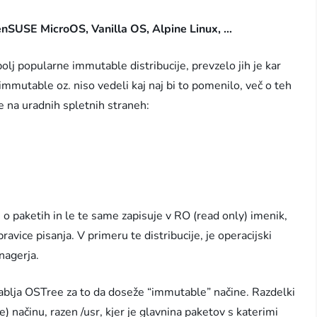
enSUSE MicroOS, Vanilla OS, Alpine Linux, …
bolj popularne immutable distribucije, prevzelo jih je kar
 immutable oz. niso vedeli kaj naj bi to pomenilo, več o teh
e na uradnih spletnih straneh:
o paketih in le te same zapisuje v RO (read only) imenik,
ice pisanja. V primeru te distribucije, je operacijski
nagerja.
orablja OSTree za to da doseže “immutable” načine. Razdelki
e) načinu, razen /usr, kjer je glavnina paketov s katerimi