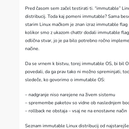
Pred časom sem začel testirati ti. “immutable” Lin
distribucij. Toda kaj pomeni immutable? Sama be
starim Linux mačkom je znan izraz immutable flag
kolikor smo z ukazom chattr dodali immutable flag
odlična stvar, jo je pa bilo potrebno ročno implem
načine.
Da se vrnem k bistvu, torej immutable OS, bi bil O
povedali, da ga prav tako ni možno spreminjati, 
sledeče, ko govorimo o immutable OS:
– nadgranje niso narejene na živem sistemu
– spremembe paketov so vidne ob naslednjem bo
– rollback ne obstaja – vsaj ne na enostavne način
Seznam immutable Linux distribucij od najstarejše