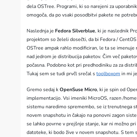
dela OSTree. Programi, ki so narejeni za uporabnik
omogoča, da po vsaki posodbitvi pakete ne potre
Naslednja je
Fedora Silverblue
, ki je naslednik P
projektom so želeli dosečti, da bi Fedora / CentO
OSTree ampak rahlo modificiran, le ta se imenuje r
nad jedrom je distribucija paketov. Čim več paketo
počasna. Podobno kot pri predhodiniku za za distri
Tukaj sem se tudi prvčl srečal s
toolboxom
in mi j
Gremo sedaj k
OpenSuse Micro
, ki je spin od O
implementacijo. Vsi imeniki MicroOS, razen /home
sistemu naredimo spremembo, se iz trenutnega st
novem snapshotu in čakajo na ponovni zagon sistema
se lahko povrne v prejšnje stanje, kar ni možno pr
datoteke, ki bodo žive v novem snapshotu. S tem 