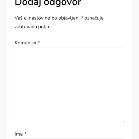
Dodaj odgovor
a
c
Vaš e-naslov ne bo objavljen.
*
označuje
zahtevana polja
i
Komentar
*
j
a
p
r
i
s
p
Ime
*