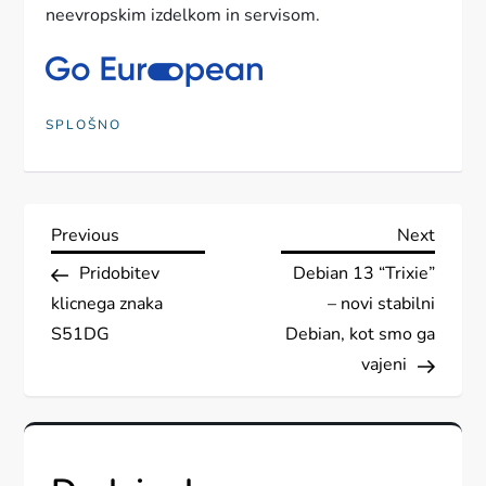
neevropskim izdelkom in servisom.
SPLOŠNO
N
Previous
Next
Previous
Next
Post
Post
Pridobitev
Debian 13 “Trixie”
a
klicnega znaka
– novi stabilni
v
S51DG
Debian, kot smo ga
vajeni
i
g