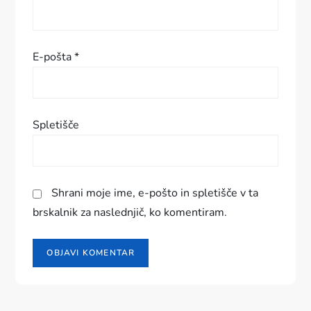
e
v
E-pošta
*
k
a
Spletišče
Shrani moje ime, e-pošto in spletišče v ta
brskalnik za naslednjič, ko komentiram.