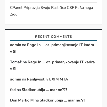
CPanel Pripravlja Svojo Različico CSF Požarnega
Zidu
RECENT COMMENTS
admin
na
Rage In … oz. primanjkovanje IT kadra
v SI
Tomaž
na
Rage In … oz. primanjkovanje IT kadra
v SI
admin
na
Ranljivosti v EXIM MTA
fsd
na
Sladkor ubija … mar ne???
Don Marko M
na
Sladkor ubija … mar ne???