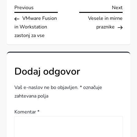
N
Previous
Next
Previous
Next
Post
Post
VMware Fusion
Vesele in mirne
a
in Workstation
praznike
v
zastonj za vse
i
g
Dodaj odgovor
a
Vaš e-naslov ne bo objavljen.
*
označuje
c
zahtevana polja
i
Komentar
*
j