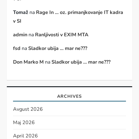
Tomaž
na
Rage In … oz. primanjkovanje IT kadra
v SI
admin
na
Ranljivosti v EXIM MTA
fsd
na
Sladkor ubija … mar ne???
Don Marko M
na
Sladkor ubija … mar ne???
ARCHIVES
Avgust 2026
Maj 2026
April 2026