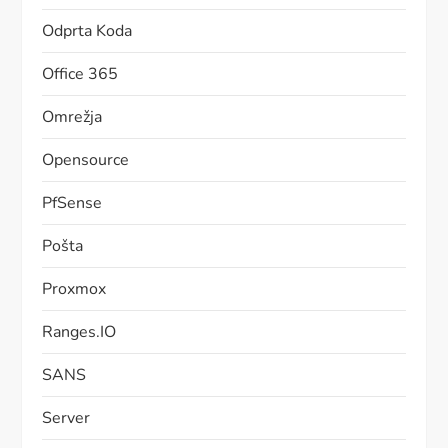
Odprta Koda
Office 365
Omrežja
Opensource
PfSense
Pošta
Proxmox
Ranges.IO
SANS
Server