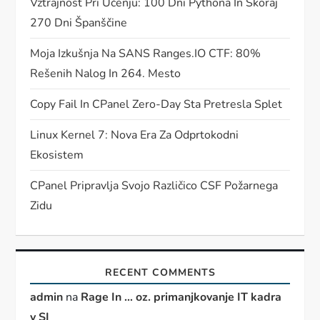
Vztrajnost Pri Učenju: 100 Dni Pythona In Skoraj
270 Dni Španščine
Moja Izkušnja Na SANS Ranges.IO CTF: 80%
Rešenih Nalog In 264. Mesto
Copy Fail In CPanel Zero-Day Sta Pretresla Splet
Linux Kernel 7: Nova Era Za Odprtokodni
Ekosistem
CPanel Pripravlja Svojo Različico CSF Požarnega
Zidu
RECENT COMMENTS
admin
na
Rage In … oz. primanjkovanje IT kadra
v SI