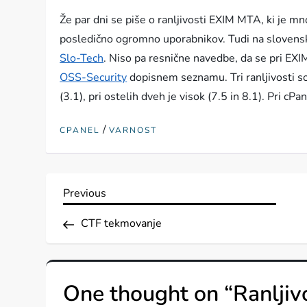
Že par dni se piše o ranljivosti EXIM MTA, ki je m
posledično ogromno uporabnikov. Tudi na slovenske
Slo-Tech
. Niso pa resnične navedbe, da se pri EXIM
OSS-Security
dopisnem seznamu. Tri ranljivosti so
(3.1), pri ostelih dveh je visok (7.5 in 8.1). Pri cP
/
CPANEL
VARNOST
N
Previous
Previous
Post
a
CTF tekmovanje
v
One thought on “
Ranlji
i