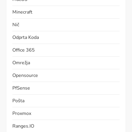
Minecraft
Nič
Odprta Koda
Office 365
Omrežja
Opensource
PfSense
Pošta
Proxmox
Ranges.IO