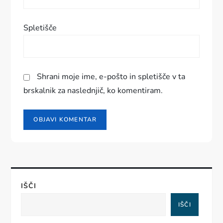
v
k
Spletišče
a
Shrani moje ime, e-pošto in spletišče v ta
brskalnik za naslednjič, ko komentiram.
IŠČI
IŠČI