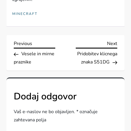
MINECRAFT
N
Previous
Next
Previous
Next
Post
Post
Vesele in mirne
Pridobitev klicnega
a
praznike
znaka S51DG
v
i
Dodaj odgovor
g
a
Vaš e-naslov ne bo objavljen.
*
označuje
zahtevana polja
c