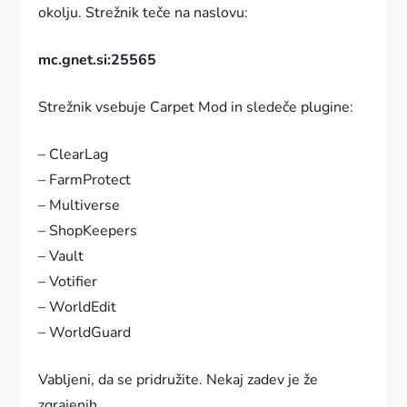
okolju. Strežnik teče na naslovu:
mc.gnet.si:25565
Strežnik vsebuje Carpet Mod in sledeče plugine:
– ClearLag
– FarmProtect
– Multiverse
– ShopKeepers
– Vault
– Votifier
– WorldEdit
– WorldGuard
Vabljeni, da se pridružite. Nekaj zadev je že
zgrajenih.