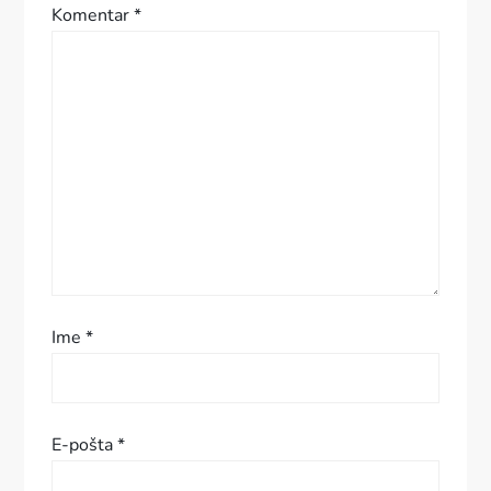
Komentar
*
i
j
a
p
r
i
s
Ime
*
p
e
E-pošta
*