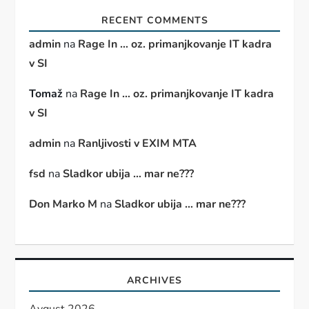
RECENT COMMENTS
admin
na
Rage In … oz. primanjkovanje IT kadra
v SI
Tomaž
na
Rage In … oz. primanjkovanje IT kadra
v SI
admin
na
Ranljivosti v EXIM MTA
fsd
na
Sladkor ubija … mar ne???
Don Marko M
na
Sladkor ubija … mar ne???
ARCHIVES