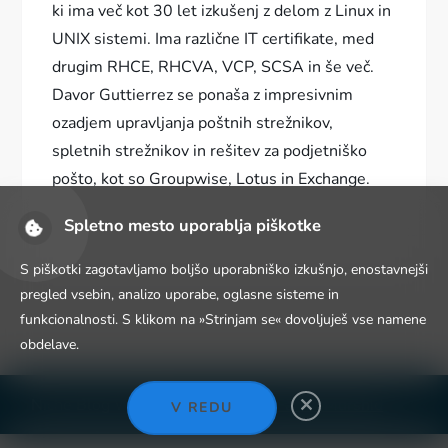
ki ima več kot 30 let izkušenj z delom z Linux in
UNIX sistemi. Ima različne IT certifikate, med
drugim RHCE, RHCVA, VCP, SCSA in še več.
Davor Guttierrez se ponaša z impresivnim
ozadjem upravljanja poštnih strežnikov,
spletnih strežnikov in rešitev za podjetniško
pošto, kot so Groupwise, Lotus in Exchange.
Spletno mesto uporablja piškotke
S piškotki zagotavljamo boljšo uporabniško izkušnjo, enostavnejši
pregled vsebin, analizo uporabe, oglasne sisteme in
funkcionalnosti. S klikom na »Strinjam se« dovoljuješ vse namene
obdelave.
Niche Blog WordPress Theme by
Fahim Murshid
V REDU