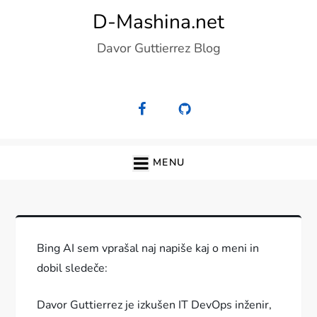
Skip
D-Mashina.net
to
Davor Guttierrez Blog
content
MENU
Bing AI sem vprašal naj napiše kaj o meni in
dobil sledeče:
Davor Guttierrez je izkušen IT DevOps inženir,