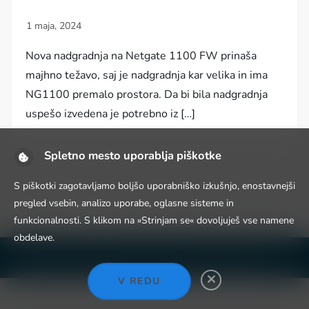
Nova nadgradnja na Netgate 1100 FW prinaša
majhno težavo, saj je nadgradnja kar velika in ima
NG1100 premalo prostora. Da bi bila nadgradnja
uspešo izvedena je potrebno iz […]
Spletno mesto uporablja piškotke
S piškotki zagotavljamo boljšo uporabniško izkušnjo, enostavnejši
pregled vsebin, analizo uporabe, oglasne sisteme in
funkcionalnosti. S klikom na »Strinjam se« dovoljuješ vse namene
obdelave.
Niche Blog WordPress Theme by
Fahim Murshid
V REDU