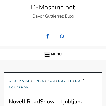
Skip
D-Mashina.net
to
Davor Guttierrez Blog
content
MENU
/
/
/
/
/
GROUPWISE
LINUX
NCM
NOVELL
NUI
ROADSHOW
Novell RoadShow – Ljubljana