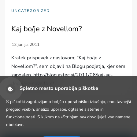
UNCATEGORIZED
Kaj bo/je z Novellom?
Kratek prispevek z naslovom; “Kaj bo/je z
Novellom?”, sem objavil na Blogu podjetja, kjer sem
zaposlen. http://blog.astec.si/2011/06/kaj-se-
dogaja-z-novellom/
Spletno mesto uporablja piškotke
S piškotki zagotavljamo boljšo uporabniško izkušnjo, enostavnejši
pregled vsebin, analizo uporabe, oglasne sisteme in
funkcionalnosti. S klikom na »Strinjam se« dovoljuješ vse namene
obdelave.