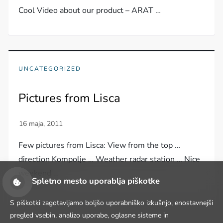
Cool Video about our product – ARAT …
UNCATEGORIZED
Pictures from Lisca
Few pictures from Lisca: View from the top …
direction Kompolje … Weather radar station … Nice
weekend …
Spletno mesto uporablja piškotke
S piškotki zagotavljamo boljšo uporabniško izkušnjo, enostavnejši
pregled vsebin, analizo uporabe, oglasne sisteme in