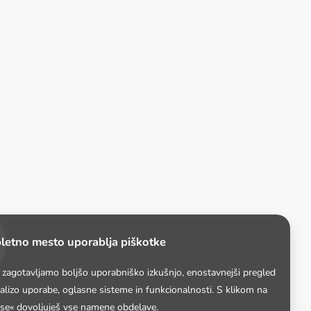
letno mesto uporablja piškotke
i zagotavljamo boljšo uporabniško izkušnjo, enostavnejši pregled
nalizo uporabe, oglasne sisteme in funkcionalnosti. S klikom na
 se« dovoljuješ vse namene obdelave.