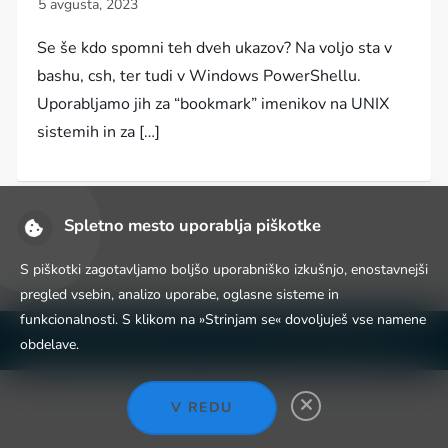
Se še kdo spomni teh dveh ukazov? Na voljo sta v
bashu, csh, ter tudi v Windows PowerShellu.
Uporabljamo jih za “bookmark” imenikov na UNIX
sistemih in za […]
Spletno mesto uporablja piškotke
S piškotki zagotavljamo boljšo uporabniško izkušnjo, enostavnejši
pregled vsebin, analizo uporabe, oglasne sisteme in
funkcionalnosti. S klikom na »Strinjam se« dovoljuješ vse namene
Niche Blog WordPress Theme by
Fahim Murshid
obdelave.
V REDU