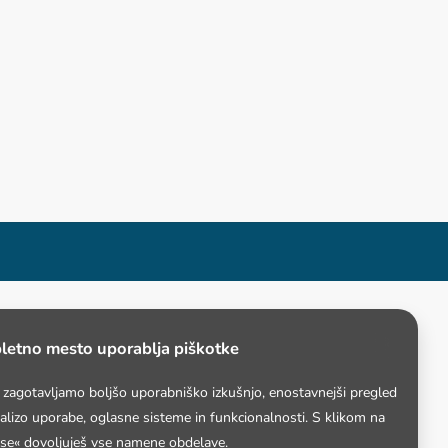
letno mesto uporablja piškotke
i zagotavljamo boljšo uporabniško izkušnjo, enostavnejši pregled
nalizo uporabe, oglasne sisteme in funkcionalnosti. S klikom na
 se« dovoljuješ vse namene obdelave.