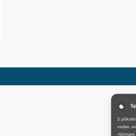
Sp
S piškotk
vsebin, a
»Strinjam