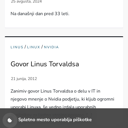
Na današnji dan pred 33 leti.
/
/
LINUS
LINUX
NVIDIA
Govor Linus Torvaldsa
Zanimiv govor Linus Torvaldsa o delu v IT in
njegovo mnenje o Nvidia podjetju, ki kljub ogromni
uporabi Linuxa, še vedno izdala uporabnih
gonilnikov za lastno strojno opremo. […]
Spletno mesto uporablja piškotke