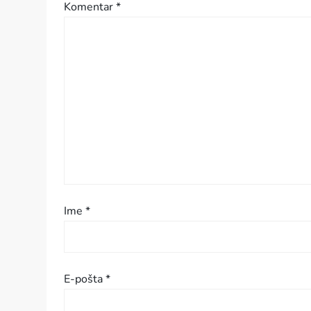
Komentar
*
c
i
j
a
p
r
i
Ime
*
s
p
E-pošta
*