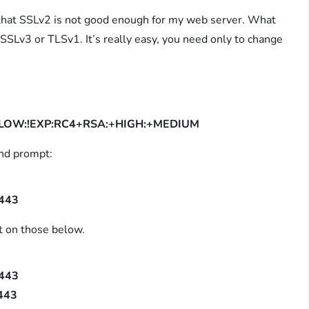
 that SSLv2 is not good enough for my web server. What
SSLv3 or TLSv1. It’s really easy, you need only to change
L:!LOW:!EXP:RC4+RSA:+HIGH:+MEDIUM
nd prompt:
:443
ut on those below.
:443
:443