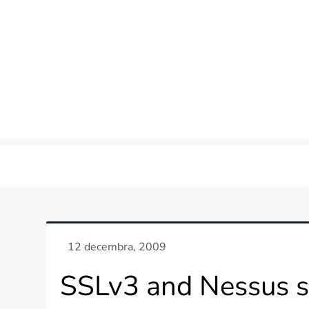
Skip
to
content
SSLv3 and Nessus s