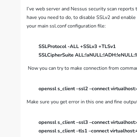
I’ve web server and Nessus security scan reports
have you need to do, to disable SSLv2 and enable 
your main ssl.conf configuration file:
SSLProtocol -ALL +SSLv3 +TLSv1
SSLCipherSuite ALL:!aNULL:!ADH:!eNUL
Now you can try to make connection from comma
openssl s_client –ssl2 –connect virtualhost
Make sure you get error in this one and fine outp
openssl s_client –ssl3 –connect virtualhost
openssl s_client –tls1 –connect virtualhost