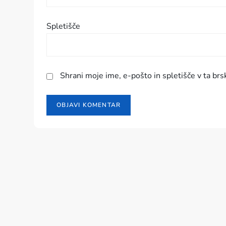
e
v
Spletišče
k
a
Shrani moje ime, e-pošto in spletišče v ta brs