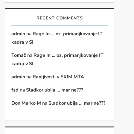
RECENT COMMENTS
admin
na
Rage In … oz. primanjkovanje IT
kadra v SI
Tomaž
na
Rage In … oz. primanjkovanje IT
t
kadra v SI
t
admin
na
Ranljivosti v EXIM MTA
fsd
na
Sladkor ubija … mar ne???
Don Marko M
na
Sladkor ubija … mar ne???