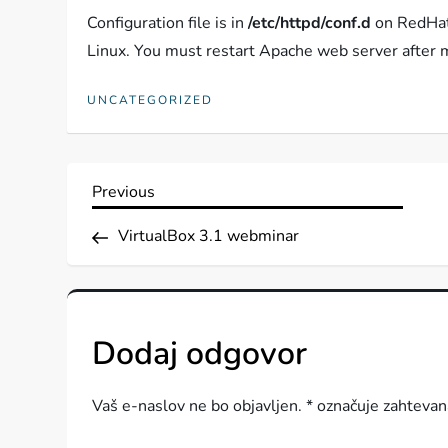
Configuration file is in
/etc/httpd/conf.d
on RedHat
Linux. You must restart Apache web server after 
UNCATEGORIZED
N
Previous
Previous
Post
a
VirtualBox 3.1 webminar
v
i
Dodaj odgovor
g
Vaš e-naslov ne bo objavljen.
*
označuje zahtevan
a