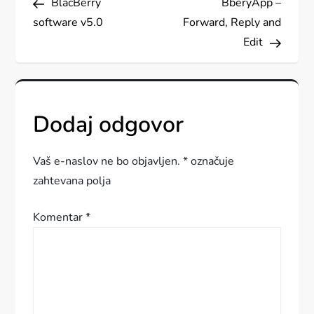
BlacBerry
BberyApp –
a
software v5.0
Forward, Reply and
v
Edit
i
g
Dodaj odgovor
a
Vaš e-naslov ne bo objavljen.
*
označuje
c
zahtevana polja
i
Komentar
*
j
a
p