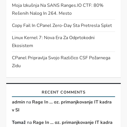
Moja Izkušnja Na SANS Ranges.IO CTF: 80%
Rešenih Nalog In 264. Mesto
Copy Fail In CPanel Zero-Day Sta Pretresla Splet
Linux Kernel 7: Nova Era Za Odprtokodni
Ekosistem
CPanel Pripravlja Svojo Različico CSF Požarnega
Zidu
RECENT COMMENTS
admin
na
Rage In … oz. primanjkovanje IT kadra
v SI
Tomaž
na
Rage In … oz. primanjkovanje IT kadra