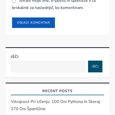
Shrani moje ime, e-pošto in spletišče v ta
brskalnik za naslednjič, ko komentiram.
IŠČI
IŠČI
RECENT POSTS
Vztrajnost Pri Učenju: 100 Dni Pythona In Skoraj
270 Dni Španščine