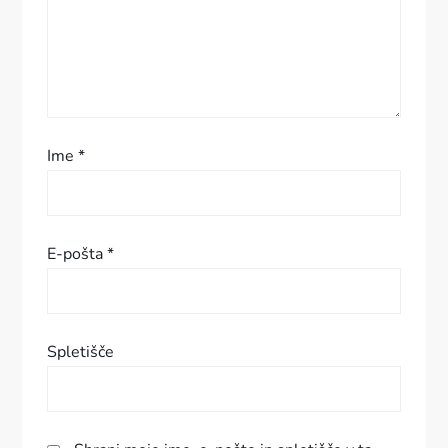
r
i
s
Ime
*
p
e
E-pošta
*
v
k
Spletišče
a