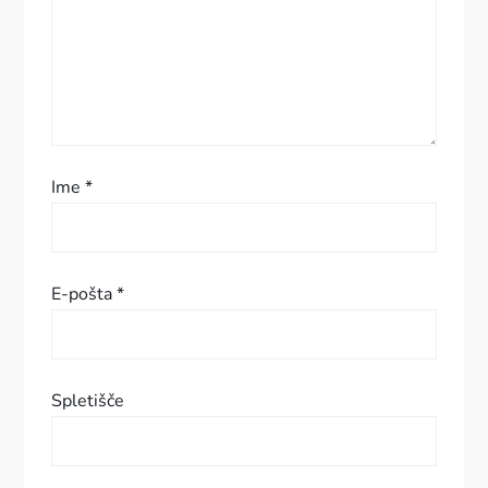
p
r
i
s
Ime
*
p
e
E-pošta
*
v
k
Spletišče
a