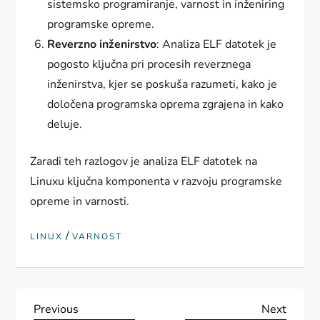
sistemsko programiranje, varnost in inženiring
programske opreme.
Reverzno inženirstvo
: Analiza ELF datotek je
pogosto ključna pri procesih reverznega
inženirstva, kjer se poskuša razumeti, kako je
določena programska oprema zgrajena in kako
deluje.
Zaradi teh razlogov je analiza ELF datotek na
Linuxu ključna komponenta v razvoju programske
opreme in varnosti.
/
LINUX
VARNOST
N
Previous
Next
Previous
Next