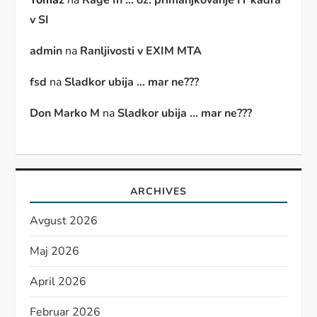
Tomaž
na
Rage In … oz. primanjkovanje IT kadra
v SI
admin
na
Ranljivosti v EXIM MTA
fsd
na
Sladkor ubija … mar ne???
Don Marko M
na
Sladkor ubija … mar ne???
ARCHIVES
Avgust 2026
Maj 2026
April 2026
Februar 2026