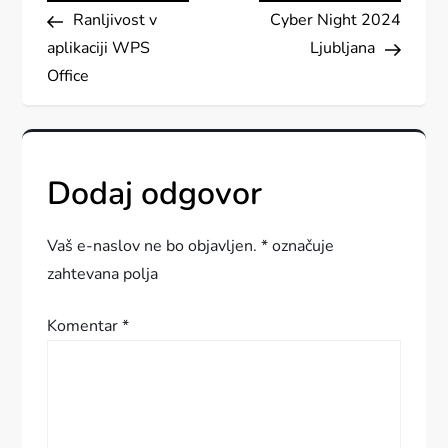
Post
Post
Ranljivost v
Cyber Night 2024
a
aplikaciji WPS
Ljubljana
v
Office
i
g
Dodaj odgovor
a
Vaš e-naslov ne bo objavljen.
*
označuje
c
zahtevana polja
i
Komentar
*
j
a