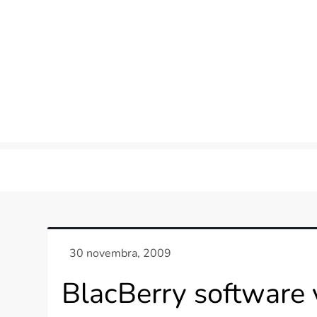
Skip
to
content
BlacBerry software 