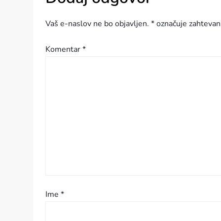
g
Vaš e-naslov ne bo objavljen.
*
označuje zahtevan
a
Komentar
*
c
i
j
a
p
r
i
Ime
*