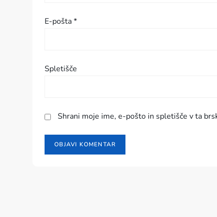
s
p
E-pošta
*
e
v
Spletišče
k
a
Shrani moje ime, e-pošto in spletišče v ta brs