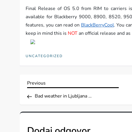
Final Release of OS 5.0 from RIM to carriers i
available for
Blackberry
9000, 8900, 8520, 950
features, you can read on
BlackBerryCool
. You ca
keep in mind this is
NOT
an official release and as
UNCATEGORIZED
N
Previous
Previous
Post
a
Bad weather in Ljubljana …
v
i
Dodaj odgovor