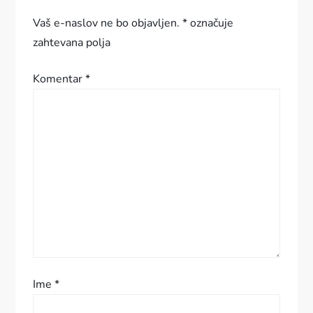
a
Vaš e-naslov ne bo objavljen.
*
označuje
c
zahtevana polja
i
Komentar
*
j
a
p
r
i
s
Ime
*
p