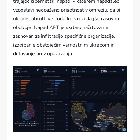
trajajoč kibernetski napad, v katerem napadalec
vzpostavi neopaženo prisotnost v omrežju, da bi
ukradel občutljive podatke skozi daljše časovno
obdobje. Napad APT je skrbno načrtovan in
zasnovan za infiltracijo specifične organizacije,
izogibanje obstoječim varnostnim ukrepom in
delovanje brez opazovanja.