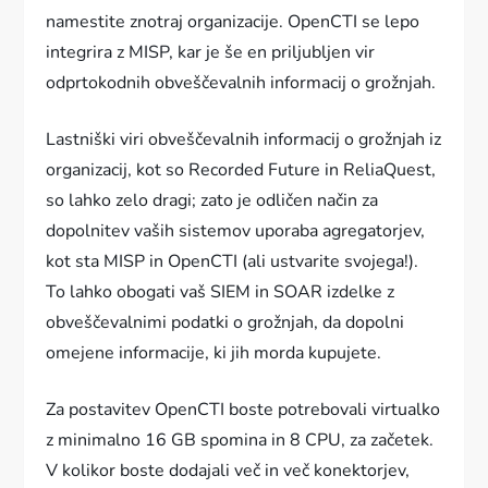
namestite znotraj organizacije. OpenCTI se lepo
integrira z MISP, kar je še en priljubljen vir
odprtokodnih obveščevalnih informacij o grožnjah.
Lastniški viri obveščevalnih informacij o grožnjah iz
organizacij, kot so Recorded Future in ReliaQuest,
so lahko zelo dragi; zato je odličen način za
dopolnitev vaših sistemov uporaba agregatorjev,
kot sta MISP in OpenCTI (ali ustvarite svojega!).
To lahko obogati vaš SIEM in SOAR izdelke z
obveščevalnimi podatki o grožnjah, da dopolni
omejene informacije, ki jih morda kupujete.
Za postavitev OpenCTI boste potrebovali virtualko
z minimalno 16 GB spomina in 8 CPU, za začetek.
V kolikor boste dodajali več in več konektorjev,