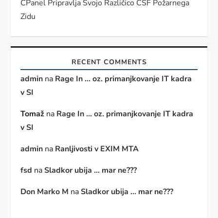
CPanel Pripravlja Svojo Različico CSF Požarnega
Zidu
RECENT COMMENTS
admin
na
Rage In … oz. primanjkovanje IT kadra
v SI
Tomaž
na
Rage In … oz. primanjkovanje IT kadra
v SI
admin
na
Ranljivosti v EXIM MTA
fsd
na
Sladkor ubija … mar ne???
Don Marko M
na
Sladkor ubija … mar ne???