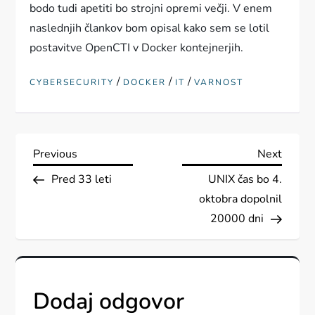
bodo tudi apetiti bo strojni opremi večji. V enem
naslednjih člankov bom opisal kako sem se lotil
postavitve OpenCTI v Docker kontejnerjih.
/
/
/
CYBERSECURITY
DOCKER
IT
VARNOST
N
Previous
Next
Previous
Next
Post
Post
Pred 33 leti
UNIX čas bo 4.
a
oktobra dopolnil
v
20000 dni
i
g
Dodaj odgovor