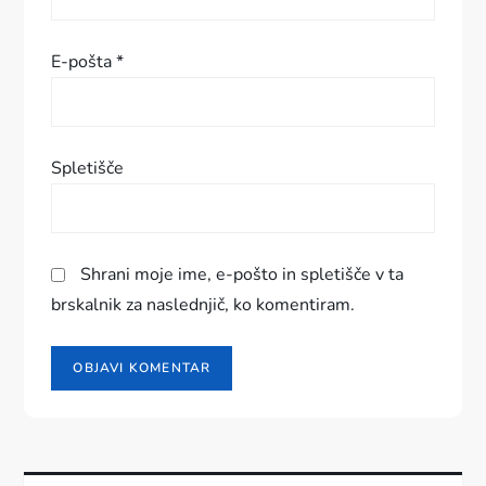
e
E-pošta
*
v
k
Spletišče
a
Shrani moje ime, e-pošto in spletišče v ta
brskalnik za naslednjič, ko komentiram.