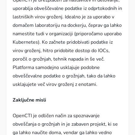
OpenCTI je brezplačen za nastavitev in delovanje,
uporablja obveščevalne podatke iz odprtokodnih in
lastniških virov groženj. Idealno je za uporabo v
domačem laboratoriju na dockerju, čeprav ga lahko
namestite tudi v organizaciji (priporočamo uporabo
Kubernetes). Ko začnete pridobivati podatke iz
virov groženj, hitro pridobite dostop do IOCs,
poročil o grožnjah, tehnik napada in še več.
Platforma samodejno usklajuje podobne
obveščevalne podatke o grožnjah, tako da lahko
usklajujete več virov groženj z enotami.
Zaključne misli
OpenCTI je odličen način za spoznavanje
obveščanja o grožnjah in je zabaven projekt, ki se
ga lahko naučite doma, vendar ga lahko vedno