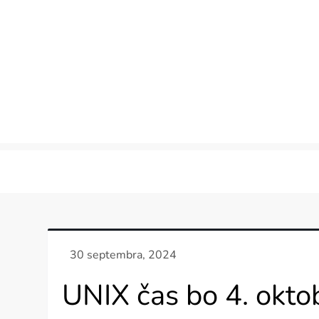
Skip
to
content
UNIX čas bo 4. okto