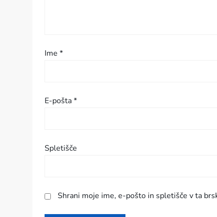
p
r
i
Ime
*
s
p
E-pošta
*
e
v
Spletišče
k
a
Shrani moje ime, e-pošto in spletišče v ta brs