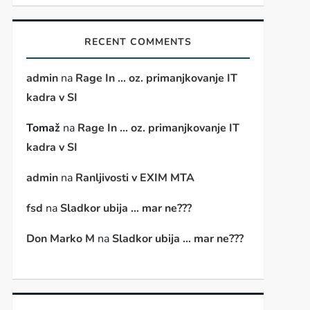
t
RECENT COMMENTS
admin
na
Rage In … oz. primanjkovanje IT
kadra v SI
Tomaž
na
Rage In … oz. primanjkovanje IT
kadra v SI
admin
na
Ranljivosti v EXIM MTA
fsd
na
Sladkor ubija … mar ne???
Don Marko M
na
Sladkor ubija … mar ne???