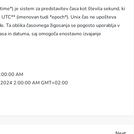
ime*) je sistem za predstavitev časa kot števila sekund, ki
0 UTC** (imenovan tudi *epoch*). Unix čas ne upošteva
de. Ta oblika časovnega žigosanja se pogosto uporablja v
 časa in datuma, saj omogoča enostavno izvajanje
12:00:00 AM
r 4, 2024 2:00:00 AM GMT+02:00
Nex
Next