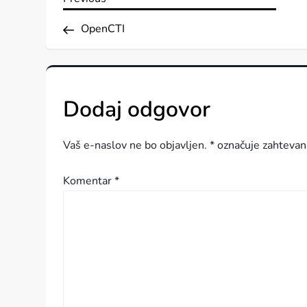
N
Post
a
OpenCTI
v
i
Dodaj odgovor
g
Vaš e-naslov ne bo objavljen.
*
označuje zahtevan
a
Komentar
*
c
i
j
a