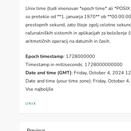
Unix time (tudi imenovan *epoch time* ali *POSIX t
so pretekle od **1. januarja 1970** ob **00:00:0
prestopnih sekund, zato šteje zgolj celotne sekun
računalniških sistemih in aplikacijah za beleženje
aritmetičnih operacij na datumih in časih.
Epoch timestamp
: 1728000000
Timestamp in milliseconds: 1728000000000
Date and time (GMT)
: Friday, October 4, 2024 
Date and time (your time zone): Friday, Octobe
Vse najboljše
UNIX
Previous
Previous