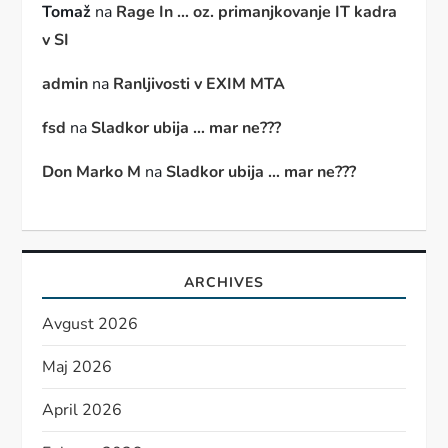
Tomaž
na
Rage In … oz. primanjkovanje IT kadra
v SI
admin
na
Ranljivosti v EXIM MTA
fsd
na
Sladkor ubija … mar ne???
Don Marko M
na
Sladkor ubija … mar ne???
ARCHIVES
Avgust 2026
Maj 2026
April 2026