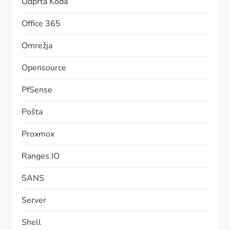
Odprta Koda
Office 365
Omrežja
Opensource
PfSense
Pošta
Proxmox
Ranges.IO
SANS
Server
Shell