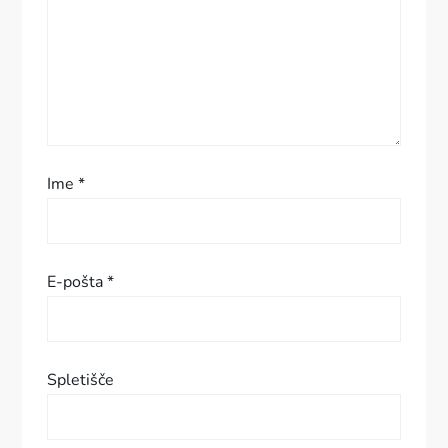
p
r
i
s
Ime
*
p
e
E-pošta
*
v
k
Spletišče
a