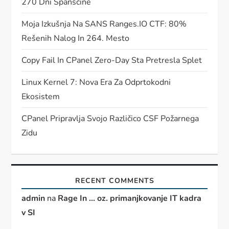
270 Dni Španščine
Moja Izkušnja Na SANS Ranges.IO CTF: 80%
Rešenih Nalog In 264. Mesto
Copy Fail In CPanel Zero-Day Sta Pretresla Splet
Linux Kernel 7: Nova Era Za Odprtokodni
Ekosistem
CPanel Pripravlja Svojo Različico CSF Požarnega
Zidu
RECENT COMMENTS
admin
na
Rage In … oz. primanjkovanje IT kadra
v SI