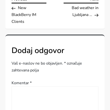
N
Post
Post
New
Bad weather in
a
BlackBerry IM
Ljubljana …
v
Clients
i
g
Dodaj odgovor
a
Vaš e-naslov ne bo objavljen.
*
označuje
c
zahtevana polja
i
Komentar
*
j
a