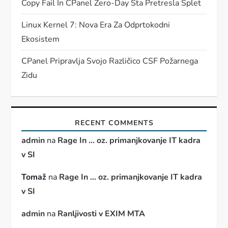
Copy Fail In CPanel Zero-Day Sta Pretresla Splet
Linux Kernel 7: Nova Era Za Odprtokodni
Ekosistem
CPanel Pripravlja Svojo Različico CSF Požarnega
Zidu
RECENT COMMENTS
admin
na
Rage In … oz. primanjkovanje IT kadra
v SI
Tomaž
na
Rage In … oz. primanjkovanje IT kadra
v SI
admin
na
Ranljivosti v EXIM MTA