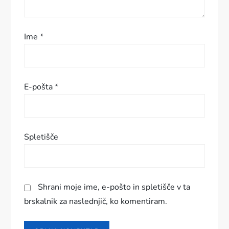
i
s
Ime
*
p
e
E-pošta
*
v
k
Spletišče
a
Shrani moje ime, e-pošto in spletišče v ta
brskalnik za naslednjič, ko komentiram.