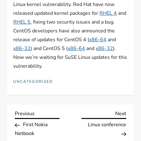
Linux kernel vulnerability. Red Hat have now
released updated kernel packages for
RHEL 4
and
RHEL 5
, fixing two security issues and a bug.
CentOS developers have also announced the
release of updates for CentOS 4 (
x86-64
and
x86-32
) and CentOS 5 (
x86-64
and
x86-32
).
Now we’re waiting for SuSE Linux updates for this
vulnerability.
UNCATEGORIZED
N
Previous
Next
Previous
Next
Post
Post
First Nokia
Linux conference
a
Netbook