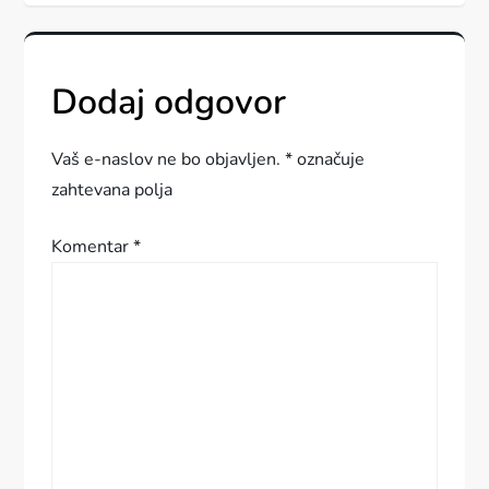
v
i
Dodaj odgovor
g
a
Vaš e-naslov ne bo objavljen.
*
označuje
zahtevana polja
c
Komentar
*
i
j
a
p
r