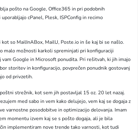
ablja pošto na Google, Office365 in pri podobnih
i uporabljajo cPanel, Plesk, ISPConfig in recimo
kot so MailInABox, MailU, Poste.io in še kaj bi se našlo.
o malo možnosti karkoli spreminjati pri konfiguraciji
j vam Google in Microsoft ponudita. Pri rešitvah, ki jih imajo
bor storitev in konfiguracijo, povprečen ponudnik gostovanj
jo od privzetih.
poštni strežnik, kot sem jih postavljal 15 oz. 20 let nazaj.
ovezujem med sabo in vem kako delujejo, vem kaj se dogaja z
ove varnostne posodobitve in optimizacijo delovanja. Imam
em momentu izvem kaj se s pošto dogaja, ali je bila
način implementiram nove trende tako varnosti, kot tudi