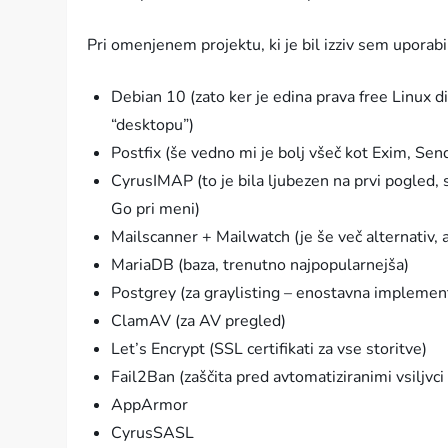
Pri omenjenem projektu, ki je bil izziv sem uporab
Debian 10 (zato ker je edina prava free Linux di
“desktopu”)
Postfix (še vedno mi je bolj všeč kot Exim, Se
CyrusIMAP (to je bila ljubezen na prvi pogled
Go pri meni)
Mailscanner + Mailwatch (je še več alternativ,
MariaDB (baza, trenutno najpopularnejša)
Postgrey (za graylisting – enostavna implementa
ClamAV (za AV pregled)
Let’s Encrypt (SSL certifikati za vse storitve)
Fail2Ban (zaščita pred avtomatiziranimi vsiljvc
AppArmor
CyrusSASL