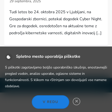
Tudi letos bo 24. oktobra 2025 v Ljubljani, na
Gospodarski zbornici, potekal dogodek Cyber Night.
Gre za dogodek, osredotočen na aktualne teme z
področja kibernetske varnosti, digitalnih inovacij […]
Spletno mesto uporablja piškotke
S piškotki zagotavljamo boljšo uporabniško izkušnjo, enostavnejši
pregled vsebin, analizo uporabe, oglasne sisteme in
funkcionalnosti. S klikom na »Strinjam se« dovoljuješ vse namene
Niche Blog WordPress Theme by
Fahim Murshid
obdelave.
V REDU