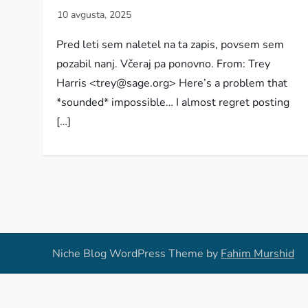
Pred leti sem naletel na ta zapis, povsem sem
pozabil nanj. Včeraj pa ponovno. From: Trey
Harris <trey@sage.org> Here’s a problem that
*sounded* impossible… I almost regret posting
[…]
Niche Blog WordPress Theme by
Fahim Murshid