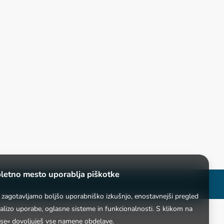
letno mesto uporablja piškotke
i zagotavljamo boljšo uporabniško izkušnjo, enostavnejši pregled
nalizo uporabe, oglasne sisteme in funkcionalnosti. S klikom na
 se« dovoljuješ vse namene obdelave.