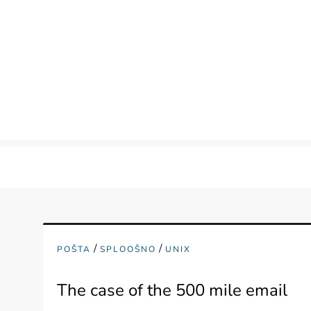
Skip
to
content
/
/
POŠTA
SPLOOŠNO
UNIX
The case of the 500 mile email