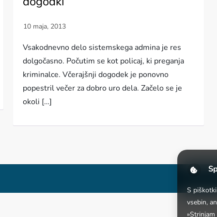
dogodki
Vsakodnevno delo sistemskega admina je res
dolgočasno. Počutim se kot policaj, ki preganja
kriminalce. Včerajšnji dogodek je ponovno
popestril večer za dobro uro dela. Začelo se je
okoli […]
Sp
S piškotk
vsebin, a
»Strinjam