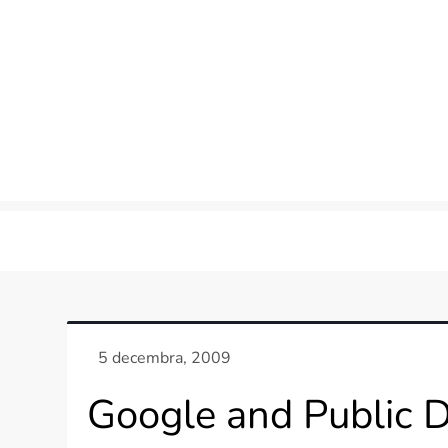
Skip
to
content
Google and Public 