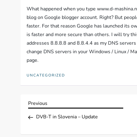
What happened when you type www.d-mashina.net
blog on Google blogger account. Right? But people
faster. For that reason Google has launched its o
is faster and more secure than others. I will try t
addresses 8.8.8.8 and 8.8.4.4 as my DNS servers 
change DNS servers in your Windows / Linux / Ma
page.
UNCATEGORIZED
N
Previous
Previous
Post
a
DVB-T in Slovenia – Update
v