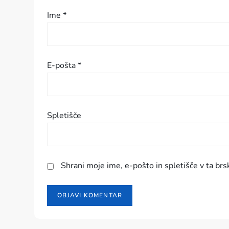
i
Ime
*
s
p
E-pošta
*
e
v
Spletišče
k
a
Shrani moje ime, e-pošto in spletišče v ta brs