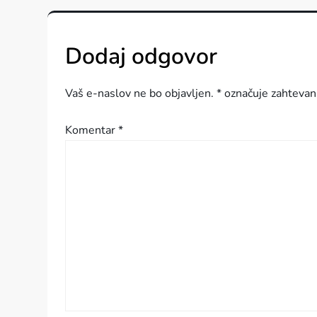
i
Dodaj odgovor
g
a
Vaš e-naslov ne bo objavljen.
*
označuje zahtevan
c
Komentar
*
i
j
a
p
r