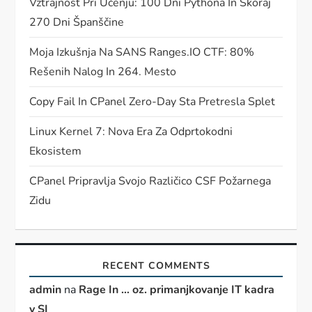
Vztrajnost Pri Učenju: 100 Dni Pythona In Skoraj
270 Dni Španščine
Moja Izkušnja Na SANS Ranges.IO CTF: 80%
Rešenih Nalog In 264. Mesto
Copy Fail In CPanel Zero-Day Sta Pretresla Splet
Linux Kernel 7: Nova Era Za Odprtokodni
Ekosistem
CPanel Pripravlja Svojo Različico CSF Požarnega
Zidu
RECENT COMMENTS
admin
na
Rage In … oz. primanjkovanje IT kadra
v SI