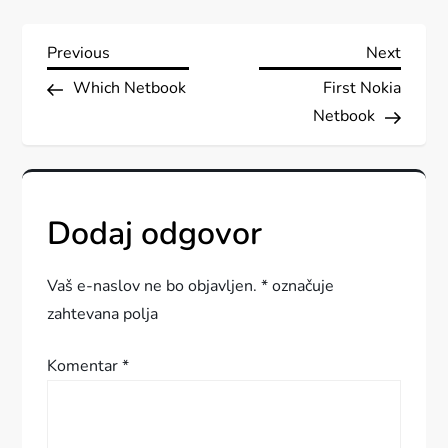
N
Previous
Next
Previous
Next
Post
Post
Which Netbook
First Nokia
a
Netbook
v
i
Dodaj odgovor
g
a
Vaš e-naslov ne bo objavljen.
*
označuje
zahtevana polja
c
Komentar
*
i
j