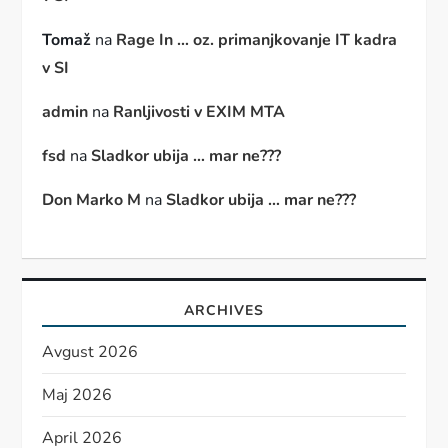
Tomaž
na
Rage In … oz. primanjkovanje IT kadra
v SI
admin
na
Ranljivosti v EXIM MTA
fsd
na
Sladkor ubija … mar ne???
Don Marko M
na
Sladkor ubija … mar ne???
ARCHIVES
Avgust 2026
Maj 2026
April 2026