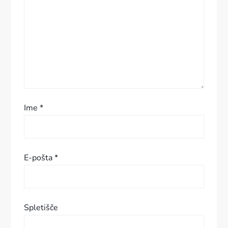
a
p
r
i
s
Ime
*
p
e
E-pošta
*
v
k
Spletišče