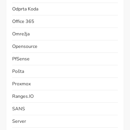
Odprta Koda
Office 365
Omrežja
Opensource
PfSense
Pošta
Proxmox
Ranges.IO
SANS
Server