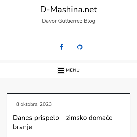
Skip
D-Mashina.net
to
Davor Guttierrez Blog
content
MENU
Danes prispelo – zimsko domače
branje