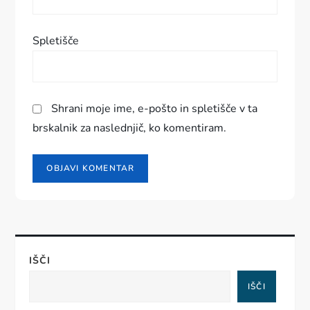
a
Spletišče
Shrani moje ime, e-pošto in spletišče v ta
brskalnik za naslednjič, ko komentiram.
IŠČI
IŠČI