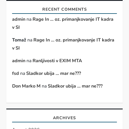
RECENT COMMENTS
admin
na
Rage In … oz. primanjkovanje IT kadra
v SI
Tomaž
na
Rage In … oz. primanjkovanje IT kadra
v SI
admin
na
Ranljivosti v EXIM MTA
fsd
na
Sladkor ubija … mar ne???
Don Marko M
na
Sladkor ubija … mar ne???
ARCHIVES