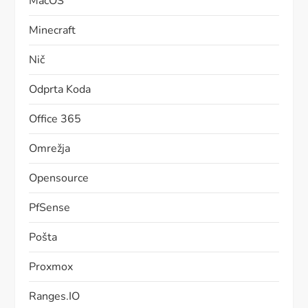
MacOS
Minecraft
Nič
Odprta Koda
Office 365
Omrežja
Opensource
PfSense
Pošta
Proxmox
Ranges.IO