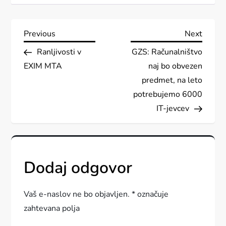
N
Previous
Next
Previous
Next
Post
Post
Ranljivosti v
GZS: Računalništvo
a
EXIM MTA
naj bo obvezen
v
predmet, na leto
potrebujemo 6000
i
IT-jevcev
g
a
Dodaj odgovor
c
Vaš e-naslov ne bo objavljen.
*
označuje
i
zahtevana polja