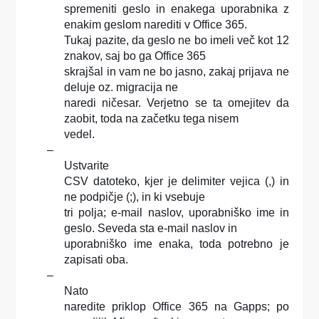
spremeniti geslo in enakega uporabnika z
enakim geslom narediti v Office 365.
Tukaj pazite, da geslo ne bo imeli več kot 12
znakov, saj bo ga Office 365
skrajšal in vam ne bo jasno, zakaj prijava ne
deluje oz. migracija ne
naredi ničesar. Verjetno se ta omejitev da
zaobit, toda na začetku tega nisem
vedel.
–
Ustvarite
CSV datoteko, kjer je delimiter vejica (,) in
ne podpičje (;), in ki vsebuje
tri polja; e-mail naslov, uporabniško ime in
geslo. Seveda sta e-mail naslov in
uporabniško ime enaka, toda potrebno je
zapisati oba.
–
Nato
naredite priklop Office 365 na Gapps; po