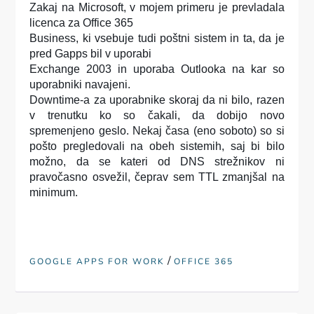
Zakaj na Microsoft, v mojem primeru je prevladala
licenca za Office 365
Business, ki vsebuje tudi poštni sistem in ta, da je
pred Gapps bil v uporabi
Exchange 2003 in uporaba Outlooka na kar so
uporabniki navajeni.
Downtime-a za uporabnike skoraj da ni bilo, razen
v trenutku ko so čakali, da dobijo novo
spremenjeno geslo. Nekaj časa (eno soboto) so si
pošto pregledovali na obeh sistemih, saj bi bilo
možno, da se kateri od DNS strežnikov ni
pravočasno osvežil, čeprav sem TTL zmanjšal na
minimum.
/
GOOGLE APPS FOR WORK
OFFICE 365