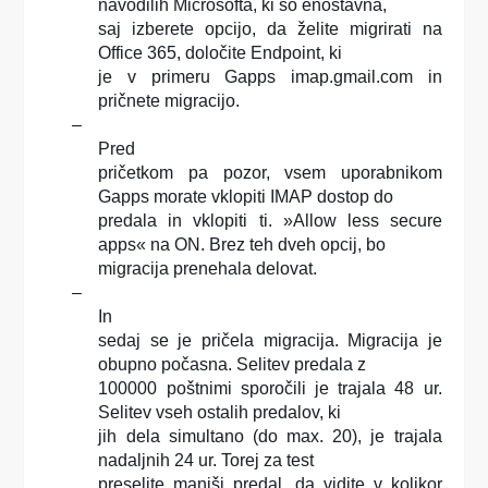
navodilih Microsofta, ki so enostavna,
saj izberete opcijo, da želite migrirati na
Office 365, določite Endpoint, ki
je v primeru Gapps imap.gmail.com in
pričnete migracijo.
–
Pred
pričetkom pa pozor, vsem uporabnikom
Gapps morate vklopiti IMAP dostop do
predala in vklopiti ti. »Allow less secure
apps« na ON. Brez teh dveh opcij, bo
migracija prenehala delovat.
–
In
sedaj se je pričela migracija. Migracija je
obupno počasna. Selitev predala z
100000 poštnimi sporočili je trajala 48 ur.
Selitev vseh ostalih predalov, ki
jih dela simultano (do max. 20), je trajala
nadaljnih 24 ur. Torej za test
preselite manjši predal, da vidite v kolikor