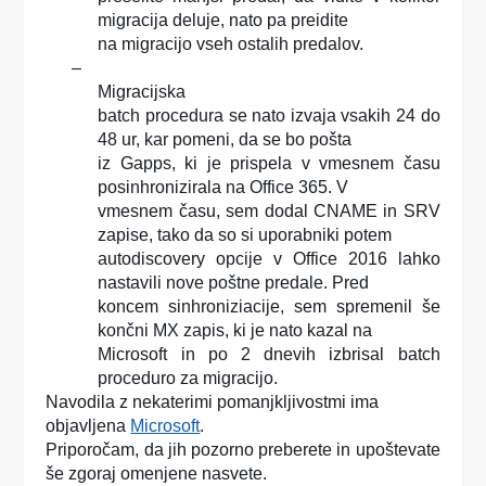
migracija deluje, nato pa preidite
na migracijo vseh ostalih predalov.
–
Migracijska
batch procedura se nato izvaja vsakih 24 do
48 ur, kar pomeni, da se bo pošta
iz Gapps, ki je prispela v vmesnem času
posinhronizirala na Office 365. V
vmesnem času, sem dodal CNAME in SRV
zapise, tako da so si uporabniki potem
autodiscovery opcije v Office 2016 lahko
nastavili nove poštne predale. Pred
koncem sinhroniziacije, sem spremenil še
končni MX zapis, ki je nato kazal na
Microsoft in po 2 dnevih izbrisal batch
proceduro za migracijo.
Navodila z nekaterimi pomanjkljivostmi ima
objavljena
Microsoft
.
Priporočam, da jih pozorno preberete in upoštevate
še zgoraj omenjene nasvete.