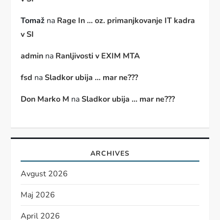
Tomaž
na
Rage In … oz. primanjkovanje IT kadra
v SI
admin
na
Ranljivosti v EXIM MTA
fsd
na
Sladkor ubija … mar ne???
Don Marko M
na
Sladkor ubija … mar ne???
ARCHIVES
Avgust 2026
Maj 2026
April 2026