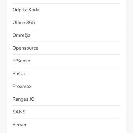
Odprta Koda
Office 365
Omrežja
Opensource
PfSense
Pošta
Proxmox
Ranges.IO
SANS
Server