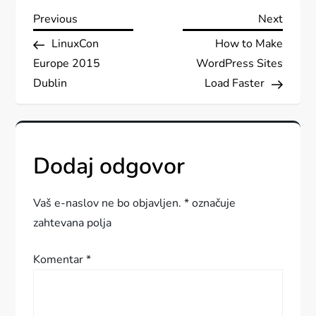
N
Previous
Next
Previous
Next
Post
Post
LinuxCon
How to Make
a
Europe 2015
WordPress Sites
v
Dublin
Load Faster
i
g
Dodaj odgovor
a
Vaš e-naslov ne bo objavljen.
*
označuje
c
zahtevana polja
i
Komentar
*
j