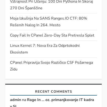
Vztrajnost Pri Učenju: 100 Dni Pythona In Skoraj
270 Dni Španščine
Moja Izkušnja Na SANS Ranges.IO CTF: 80%
Rešenih Nalog In 264. Mesto
Copy Fail In CPanel Zero-Day Sta Pretresla Splet
Linux Kernel 7: Nova Era Za Odprtokodni
Ekosistem
CPanel Pripravlja Svojo Različico CSF Požarnega
Zidu
RECENT COMMENTS
admin
na
Rage In … oz. primanjkovanje IT kadra
v SI