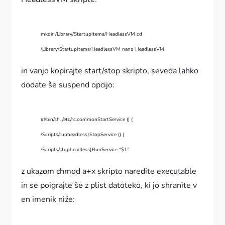
mkdir /Library/StartupItems/HeadlessVM
cd
/Library/StartupItems/HeadlessVM
nano HeadlessVM
in vanjo kopirajte start/stop skripto, seveda lahko
dodate še suspend opcijo:
#!/bin/sh
. /etc/rc.common
StartService ()
{
/Scripts/runheadless
}
StopService ()
{
/Scripts/stopheadless
}
RunService “$1”
z ukazom chmod a+x skripto naredite executable
in se poigrajte še z plist datoteko, ki jo shranite v
en imenik niže: