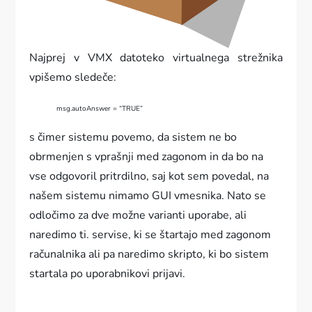
Najprej v VMX datoteko virtualnega strežnika
vpišemo sledeče:
msg.autoAnswer = “TRUE”
s čimer sistemu povemo, da sistem ne bo
obrmenjen s vprašnji med zagonom in da bo na
vse odgovoril pritrdilno, saj kot sem povedal, na
našem sistemu nimamo GUI vmesnika. Nato se
odločimo za dve možne varianti uporabe, ali
naredimo ti. servise, ki se štartajo med zagonom
računalnika ali pa naredimo skripto, ki bo sistem
startala po uporabnikovi prijavi.