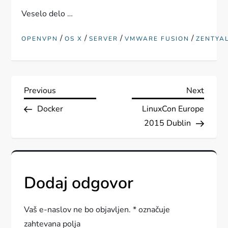
Veselo delo …
/
/
/
/
OPENVPN
OS X
SERVER
VMWARE FUSION
ZENTYA
N
Previous
Next
Previous
Next
Post
Post
Docker
LinuxCon Europe
a
2015 Dublin
v
i
Dodaj odgovor
g
a
Vaš e-naslov ne bo objavljen.
*
označuje
zahtevana polja