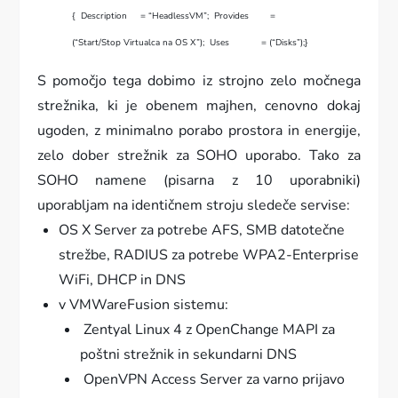
{
Description = “HeadlessVM”;
Provides =
(“Start/Stop Virtualca na OS X”);
Uses = (“Disks”);
}
S pomočjo tega dobimo iz strojno zelo močnega
strežnika, ki je obenem majhen, cenovno dokaj
ugoden, z minimalno porabo prostora in energije,
zelo dober strežnik za SOHO uporabo. Tako za
SOHO namene (pisarna z 10 uporabniki)
uporabljam na identičnem stroju sledeče servise:
OS X Server za potrebe AFS, SMB datotečne
strežbe, RADIUS za potrebe WPA2-Enterprise
WiFi, DHCP in DNS
v VMWareFusion sistemu:
Zentyal Linux 4 z OpenChange MAPI za
poštni strežnik in sekundarni DNS
OpenVPN Access Server za varno prijavo