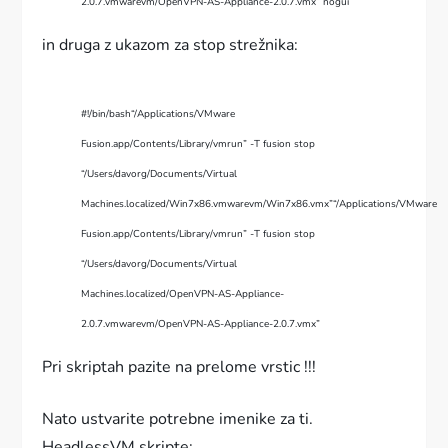
2.0.7.vmwarevm/OpenVPN-AS-Appliance-2.0.7.vmx” nogui
in druga z ukazom za stop strežnika:
#!/bin/bash
“/Applications/VMware
Fusion.app/Contents/Library/vmrun” -T fusion stop
“/Users/davorg/Documents/Virtual
Machines.localized/Win7x86.vmwarevm/Win7x86.vmx”
“/Applications/VMware
Fusion.app/Contents/Library/vmrun” -T fusion stop
“/Users/davorg/Documents/Virtual
Machines.localized/OpenVPN-AS-Appliance-
2.0.7.vmwarevm/OpenVPN-AS-Appliance-2.0.7.vmx”
Pri skriptah pazite na prelome vrstic !!!
Nato ustvarite potrebne imenike za ti.
HeadlessVM skripte: