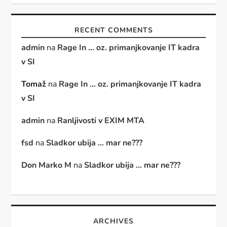
RECENT COMMENTS
admin
na
Rage In … oz. primanjkovanje IT kadra
v SI
Tomaž
na
Rage In … oz. primanjkovanje IT kadra
v SI
admin
na
Ranljivosti v EXIM MTA
fsd
na
Sladkor ubija … mar ne???
Don Marko M
na
Sladkor ubija … mar ne???
ARCHIVES