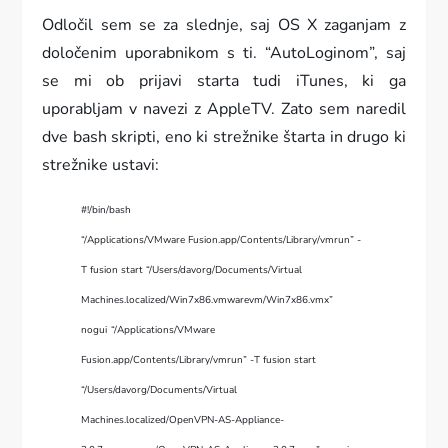
Odločil sem se za slednje, saj OS X zaganjam z
določenim uporabnikom s ti. “AutoLoginom”, saj
se mi ob prijavi starta tudi iTunes, ki ga
uporabljam v navezi z AppleTV. Zato sem naredil
dve bash skripti, eno ki strežnike štarta in drugo ki
strežnike ustavi:
#!/bin/bash
“/Applications/VMware Fusion.app/Contents/Library/vmrun” -
T fusion start “/Users/davorg/Documents/Virtual
Machines.localized/Win7x86.vmwarevm/Win7x86.vmx”
nogui
“/Applications/VMware
Fusion.app/Contents/Library/vmrun” -T fusion start
“/Users/davorg/Documents/Virtual
Machines.localized/OpenVPN-AS-Appliance-