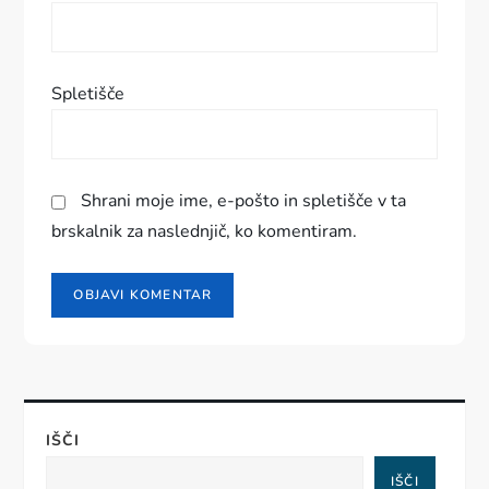
v
k
Spletišče
a
Shrani moje ime, e-pošto in spletišče v ta
brskalnik za naslednjič, ko komentiram.
IŠČI
IŠČI