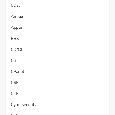
0Day
Amiga
Apple
BBS
CD/CI
Cli
CPanel
CSF
CTF
Cybersecurity