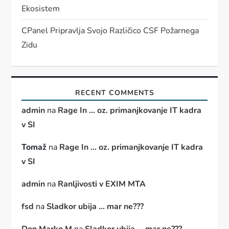
Ekosistem
CPanel Pripravlja Svojo Različico CSF Požarnega
Zidu
RECENT COMMENTS
admin
na
Rage In … oz. primanjkovanje IT kadra
v SI
Tomaž
na
Rage In … oz. primanjkovanje IT kadra
v SI
admin
na
Ranljivosti v EXIM MTA
fsd
na
Sladkor ubija … mar ne???
Don Marko M
na
Sladkor ubija … mar ne???