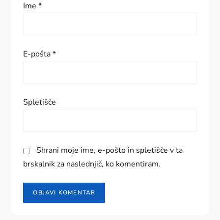
Ime
*
p
e
E-pošta
*
v
k
Spletišče
a
Shrani moje ime, e-pošto in spletišče v ta
brskalnik za naslednjič, ko komentiram.