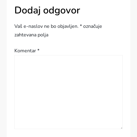
g
Dodaj odgovor
a
Vaš e-naslov ne bo objavljen.
*
označuje
c
zahtevana polja
i
Komentar
*
j
a
p
r
i
s