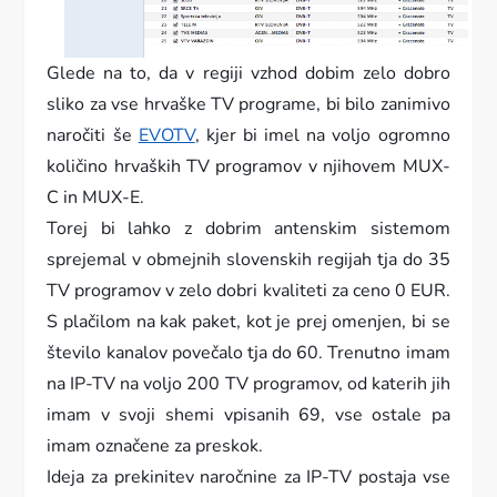
Glede na to, da v regiji vzhod dobim zelo dobro
sliko za vse hrvaške TV programe, bi bilo zanimivo
naročiti še
EVOTV
, kjer bi imel na voljo ogromno
količino hrvaških TV programov v njihovem MUX-
C in MUX-E.
Torej bi lahko z dobrim antenskim sistemom
sprejemal v obmejnih slovenskih regijah tja do 35
TV programov v zelo dobri kvaliteti za ceno 0 EUR.
S plačilom na kak paket, kot je prej omenjen, bi se
število kanalov povečalo tja do 60. Trenutno imam
na IP-TV na voljo 200 TV programov, od katerih jih
imam v svoji shemi vpisanih 69, vse ostale pa
imam označene za preskok.
Ideja za prekinitev naročnine za IP-TV postaja vse