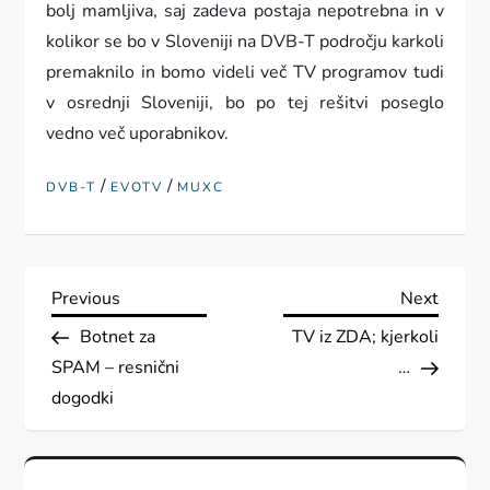
bolj mamljiva, saj zadeva postaja nepotrebna in v
kolikor se bo v Sloveniji na DVB-T področju karkoli
premaknilo in bomo videli več TV programov tudi
v osrednji Sloveniji, bo po tej rešitvi poseglo
vedno več uporabnikov.
/
/
DVB-T
EVOTV
MUXC
N
Previous
Next
Previous
Next
Post
Post
Botnet za
TV iz ZDA; kjerkoli
a
SPAM – resnični
…
v
dogodki
i