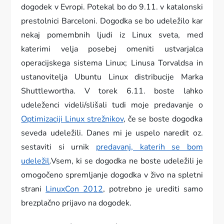
dogodek v Evropi. Potekal bo do 9.11. v katalonski
prestolnici Barceloni. Dogodka se bo udeležilo kar
nekaj pomembnih ljudi iz Linux sveta, med
katerimi velja posebej omeniti ustvarjalca
operacijskega sistema Linux; Linusa Torvaldsa in
ustanovitelja Ubuntu Linux distribucije Marka
Shuttlewortha. V torek 6.11. boste lahko
udeleženci videli/slišali tudi moje predavanje o
Optimizaciji Linux strežnikov
, če se boste dogodka
seveda udeležili. Danes mi je uspelo naredit oz.
sestaviti si urnik
predavanj, katerih se bom
udeležil
.Vsem, ki se dogodka ne boste udeležili je
omogočeno spremljanje dogodka v živo na spletni
strani
LinuxCon 2012
, potrebno je urediti samo
brezplačno prijavo na dogodek.