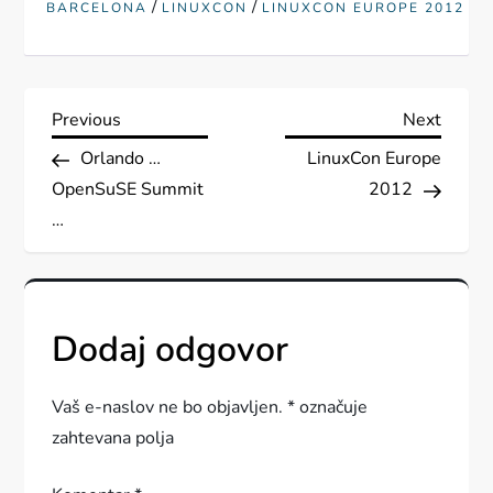
/
/
BARCELONA
LINUXCON
LINUXCON EUROPE 2012
N
Previous
Next
Previous
Next
Post
Post
Orlando …
LinuxCon Europe
a
OpenSuSE Summit
2012
v
…
i
g
Dodaj odgovor
a
Vaš e-naslov ne bo objavljen.
*
označuje
c
zahtevana polja
i