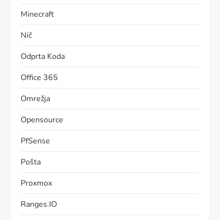
Minecraft
Nič
Odprta Koda
Office 365
Omrežja
Opensource
PfSense
Pošta
Proxmox
Ranges.IO