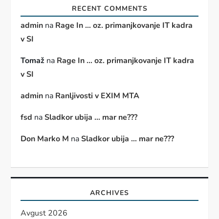
RECENT COMMENTS
admin
na
Rage In … oz. primanjkovanje IT kadra
v SI
Tomaž
na
Rage In … oz. primanjkovanje IT kadra
v SI
admin
na
Ranljivosti v EXIM MTA
fsd
na
Sladkor ubija … mar ne???
Don Marko M
na
Sladkor ubija … mar ne???
ARCHIVES
Avgust 2026