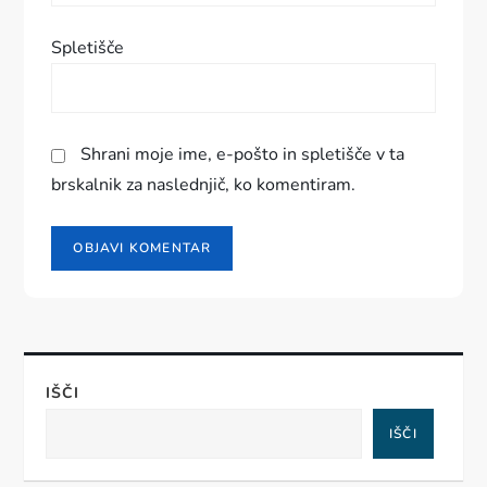
k
Spletišče
a
Shrani moje ime, e-pošto in spletišče v ta
brskalnik za naslednjič, ko komentiram.
IŠČI
IŠČI