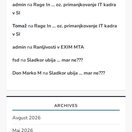
admin
na
Rage In … oz. primanjkovanje IT kadra
v SI
Tomaž
na
Rage In … oz. primanjkovanje IT kadra
v SI
admin
na
Ranljivosti v EXIM MTA
fsd
na
Sladkor ubija … mar ne???
Don Marko M
na
Sladkor ubija … mar ne???
ARCHIVES
Avgust 2026
Maj 2026