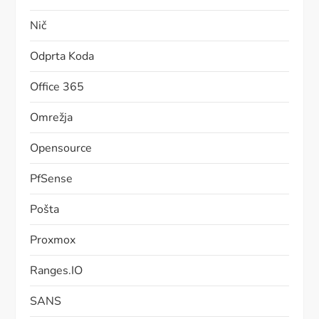
Nič
Odprta Koda
Office 365
Omrežja
Opensource
PfSense
Pošta
Proxmox
Ranges.IO
SANS