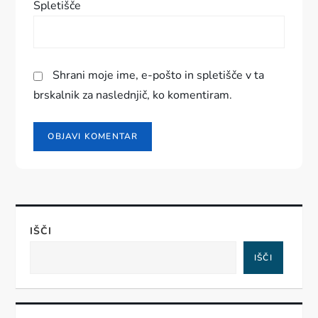
Spletišče
a
Shrani moje ime, e-pošto in spletišče v ta
brskalnik za naslednjič, ko komentiram.
IŠČI
IŠČI