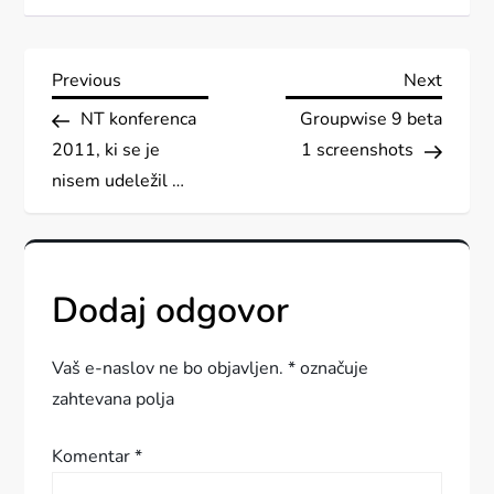
N
Previous
Next
Previous
Next
Post
Post
NT konferenca
Groupwise 9 beta
a
2011, ki se je
1 screenshots
v
nisem udeležil …
i
g
Dodaj odgovor
a
Vaš e-naslov ne bo objavljen.
*
označuje
c
zahtevana polja
i
Komentar
*