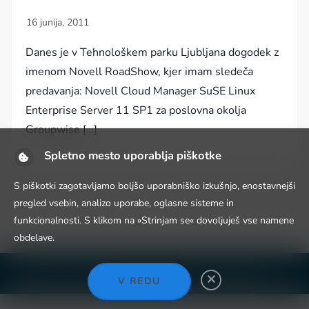
Danes je v Tehnološkem parku Ljubljana dogodek z
imenom Novell RoadShow, kjer imam sledeča
predavanja: Novell Cloud Manager SuSE Linux
Enterprise Server 11 SP1 za poslovna okolja
Groupwise […]
Spletno mesto uporablja piškotke
S piškotki zagotavljamo boljšo uporabniško izkušnjo, enostavnejši
pregled vsebin, analizo uporabe, oglasne sisteme in
funkcionalnosti. S klikom na »Strinjam se« dovoljuješ vse namene
obdelave.
Niche Blog WordPress Theme by
Fahim Murshid
V REDU