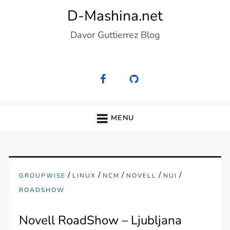
Skip
D-Mashina.net
to
Davor Guttierrez Blog
content
MENU
/
/
/
/
/
GROUPWISE
LINUX
NCM
NOVELL
NUI
ROADSHOW
Novell RoadShow – Ljubljana