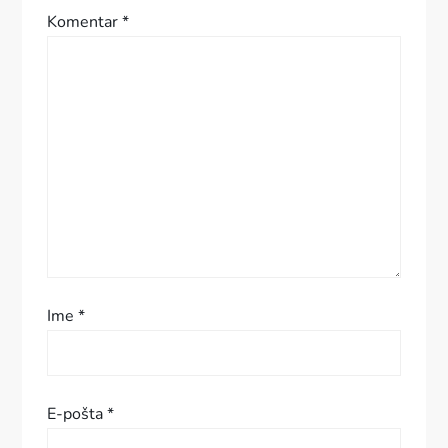
Komentar
*
j
a
p
r
i
s
p
Ime
*
e
v
E-pošta
*