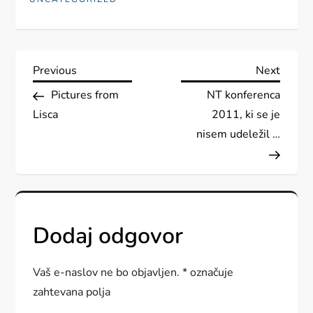
N
Previous
Next
Previous
Next
Post
Post
Pictures from
NT konferenca
a
Lisca
2011, ki se je
v
nisem udeležil …
i
g
Dodaj odgovor
a
c
Vaš e-naslov ne bo objavljen.
*
označuje
zahtevana polja
i