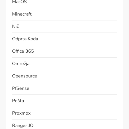
MacOS
Minecraft
Nič
Odprta Koda
Office 365
Omrežja
Opensource
PfSense
Pošta
Proxmox
Ranges.IO