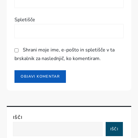
k
a
Spletišče
Shrani moje ime, e-pošto in spletišče v ta
brskalnik za naslednjič, ko komentiram.
IŠČI
IŠČI