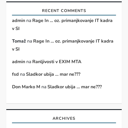
RECENT COMMENTS
admin
na
Rage In … oz. primanjkovanje IT kadra
v SI
Tomaž
na
Rage In … oz. primanjkovanje IT kadra
v SI
admin
na
Ranljivosti v EXIM MTA
fsd
na
Sladkor ubija … mar ne???
Don Marko M
na
Sladkor ubija … mar ne???
ARCHIVES