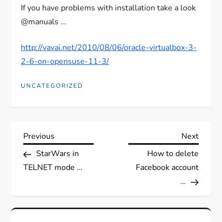
If you have problems with installation take a look
@manuals …
http://vavai.net/2010/08/06/oracle-virtualbox-3-
2-6-on-opensuse-11-3/
UNCATEGORIZED
N
Previous
Next
Previous
Next
Post
Post
StarWars in
How to delete
a
TELNET mode …
Facebook account
v
…
i