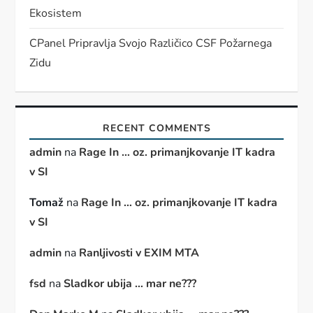
Ekosistem
CPanel Pripravlja Svojo Različico CSF Požarnega
Zidu
RECENT COMMENTS
admin
na
Rage In … oz. primanjkovanje IT kadra
v SI
Tomaž
na
Rage In … oz. primanjkovanje IT kadra
v SI
admin
na
Ranljivosti v EXIM MTA
fsd
na
Sladkor ubija … mar ne???