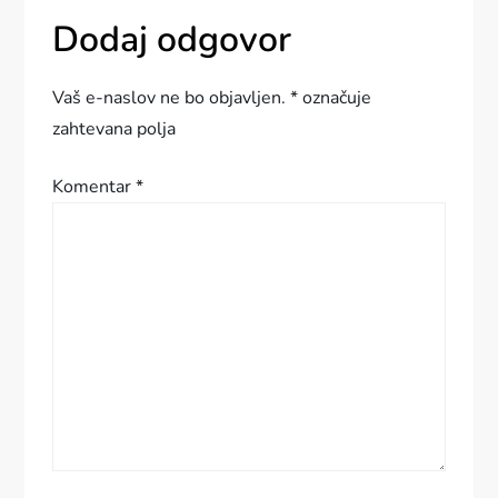
g
Dodaj odgovor
a
Vaš e-naslov ne bo objavljen.
*
označuje
c
zahtevana polja
i
Komentar
*
j
a
p
r
i
s