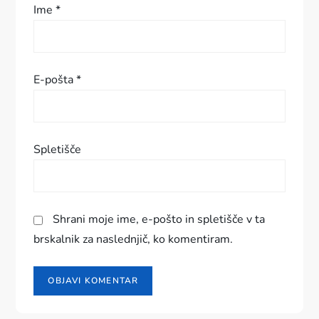
Ime
*
p
e
E-pošta
*
v
k
Spletišče
a
Shrani moje ime, e-pošto in spletišče v ta
brskalnik za naslednjič, ko komentiram.