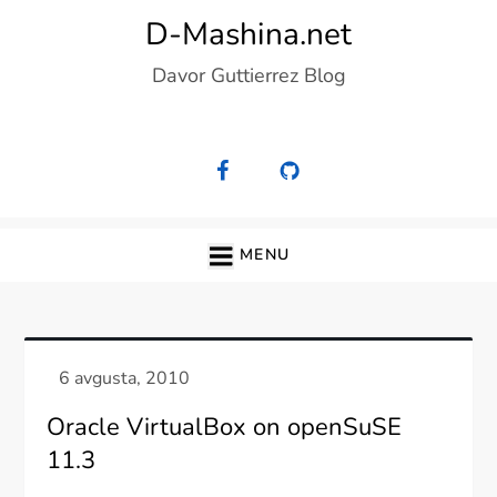
Skip
D-Mashina.net
to
Davor Guttierrez Blog
content
MENU
Oracle VirtualBox on openSuSE
11.3