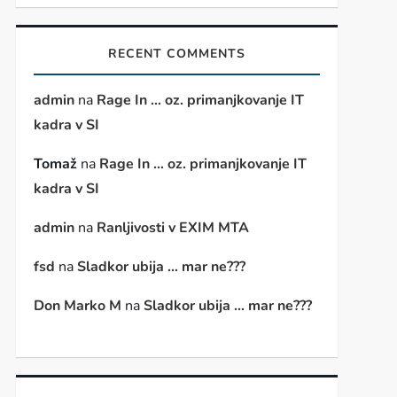
t
t
RECENT COMMENTS
admin
na
Rage In … oz. primanjkovanje IT
kadra v SI
Tomaž
na
Rage In … oz. primanjkovanje IT
kadra v SI
admin
na
Ranljivosti v EXIM MTA
fsd
na
Sladkor ubija … mar ne???
Don Marko M
na
Sladkor ubija … mar ne???