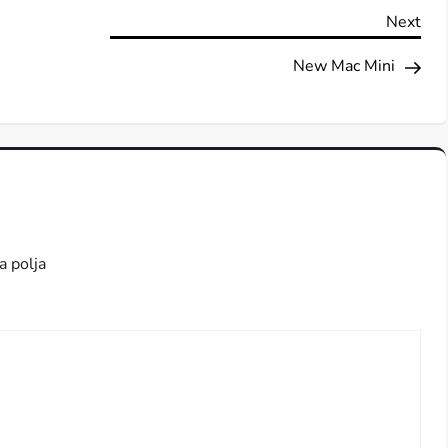
Nex
Next
Pos
New Mac Mini
a polja