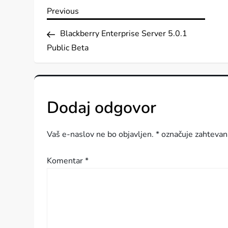
N
Previous
Previous
Post
a
Blackberry Enterprise Server 5.0.1
Public Beta
v
i
Dodaj odgovor
g
a
Vaš e-naslov ne bo objavljen.
*
označuje zahtevan
c
Komentar
*
i
j