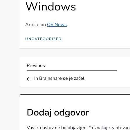
Windows
Article on
OS News
.
UNCATEGORIZED
N
Previous
Previous
Post
a
In Brainshare se je začel
v
i
Dodaj odgovor
g
Vaš e-naslov ne bo objavljen.
*
označuje zahtevan