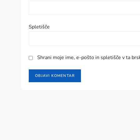
e
v
Spletišče
k
a
Shrani moje ime, e-pošto in spletišče v ta brs