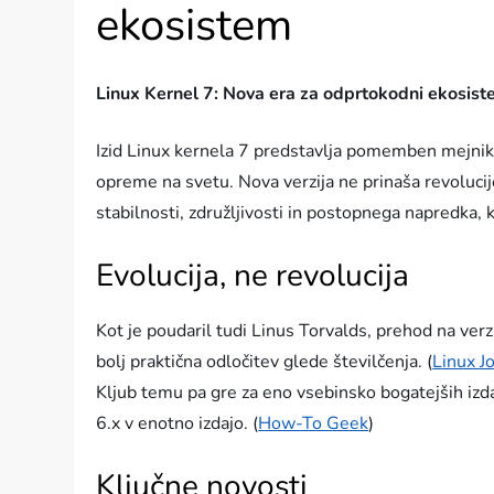
ekosistem
Linux Kernel 7: Nova era za odprtokodni ekosis
Izid Linux kernela 7 predstavlja pomemben mejni
opreme na svetu. Nova verzija ne prinaša revolucije
stabilnosti, združljivosti in postopnega napredka, k
Evolucija, ne revolucija
Kot je poudaril tudi Linus Torvalds, prehod na ver
bolj praktična odločitev glede številčenja. (
Linux J
Kljub temu pa gre za eno vsebinsko bogatejših izdaj
6.x v enotno izdajo. (
How-To Geek
)
Ključne novosti