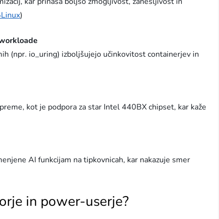
zacij, kar prinaša boljšo zmogljivost, zanesljivost in
5Linux
)
e workloade
 (npr. io_uring) izboljšujejo učinkovitost containerjev in
opreme, kot je podpora za star Intel 440BX chipset, kar kaže
menjene AI funkcijam na tipkovnicah, kar nakazuje smer
orje in power-userje?