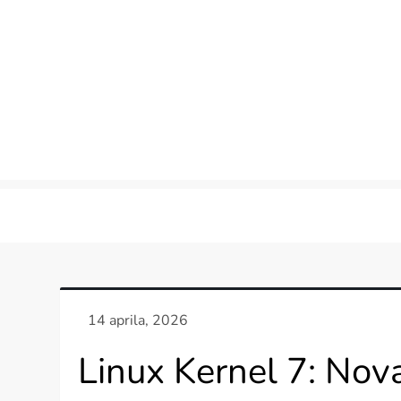
Skip
to
content
Linux Kernel 7: Nov