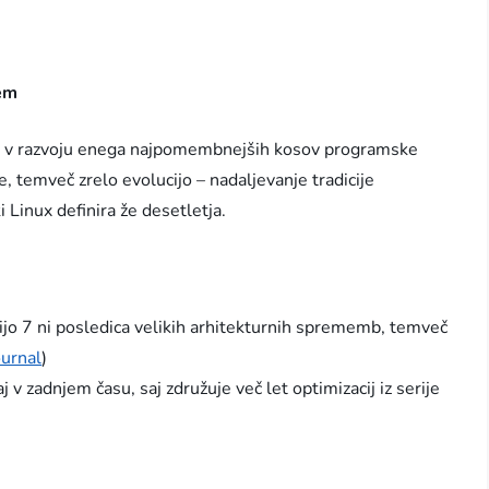
tem
k v razvoju enega najpomembnejših kosov programske
, temveč zrelo evolucijo – nadaljevanje tradicije
i Linux definira že desetletja.
zijo 7 ni posledica velikih arhitekturnih sprememb, temveč
ournal
)
 v zadnjem času, saj združuje več let optimizacij iz serije