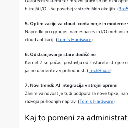
Datotečni sistemi ter mrežni stack so deležni optimi
hitrejši I/O – še posebej v strežniških okoljih. (
9to
5. Optimizacije za cloud, containerje in modern
Napredki pri cgroups, namespaces in I/O mehanizmih
cloud aplikacij. (
Tom’s Hardware
)
6. Odstranjevanje stare dediščine
Kernel 7 se počasi poslavlja od zastarele strojne 
jasno usmeritev v prihodnost. (
TechRadar
)
7. Novi trendi: AI integracija v strojni opremi
Zanimiva novost je tudi podpora za nove tipke, na
razvoja prihodnjih naprav. (
Tom’s Hardware
)
Kaj to pomeni za administrat