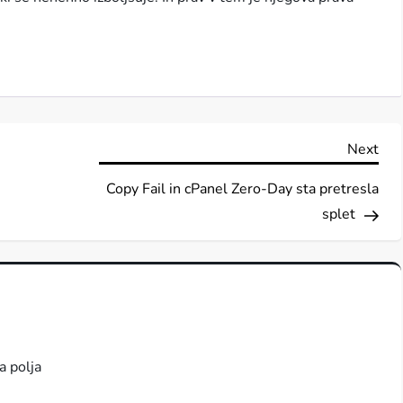
Nex
Next
Pos
Copy Fail in cPanel Zero-Day sta pretresla
splet
a polja