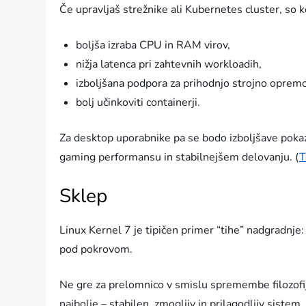
Če upravljaš strežnike ali Kubernetes cluster, so k
boljša izraba CPU in RAM virov,
nižja latenca pri zahtevnih workloadih,
izboljšana podpora za prihodnjo strojno opremo
bolj učinkoviti containerji.
Za desktop uporabnike pa se bodo izboljšave pokaz
gaming performansu in stabilnejšem delovanju. (
T
Sklep
Linux Kernel 7 je tipičen primer “tihe” nadgradnje
pod pokrovom.
Ne gre za prelomnico v smislu spremembe filozofije
najbolje – stabilen, zmogljiv in prilagodljiv sistem