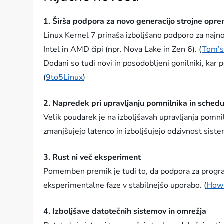
1. Širša podpora za novo generacijo strojne opr
Linux Kernel 7 prinaša izboljšano podporo za najno
Intel in AMD čipi (npr. Nova Lake in Zen 6). (
Tom’s
Dodani so tudi novi in posodobljeni gonilniki, ka
(
9to5Linux
)
2. Napredek pri upravljanju pomnilnika in schedu
Velik poudarek je na izboljšavah upravljanja pomnil
zmanjšujejo latenco in izboljšujejo odzivnost siste
3. Rust ni več eksperiment
Pomemben premik je tudi to, da podpora za program
eksperimentalne faze v stabilnejšo uporabo. (
How
4. Izboljšave datotečnih sistemov in omrežja