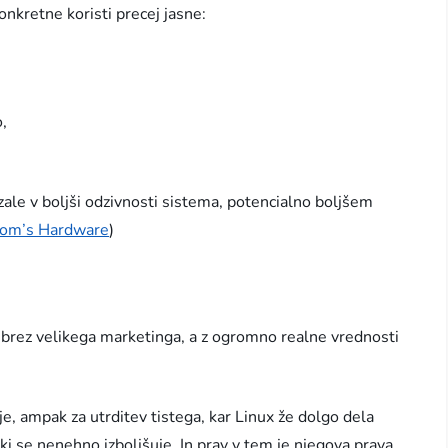
onkretne koristi precej jasne:
,
ale v boljši odzivnosti sistema, potencialno boljšem
om’s Hardware
)
: brez velikega marketinga, a z ogromno realne vrednosti
, ampak za utrditev tistega, kar Linux že dolgo dela
, ki se nenehno izboljšuje. In prav v tem je njegova prava