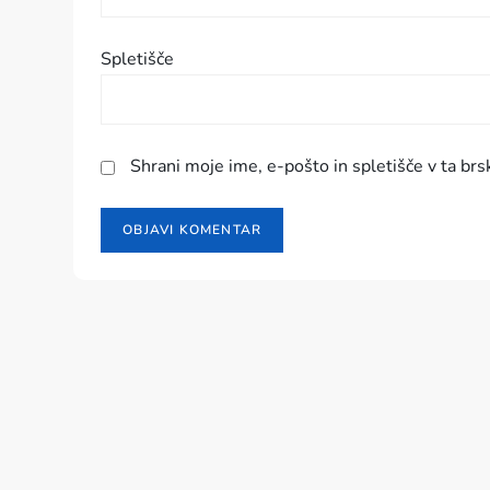
v
Spletišče
k
a
Shrani moje ime, e-pošto in spletišče v ta brs