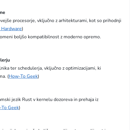
eme
vejše procesorje, vključno z arhitekturami, kot so prihodnji
 Hardware
)
r pomeni boljšo kompatibilnost z moderno opremo.
lerju
nika ter schedulerja, vključno z optimizacijami, ki
ma. (
How-To Geek
)
ski jezik Rust v kernelu dozoreva in prehaja iz
-To Geek
)