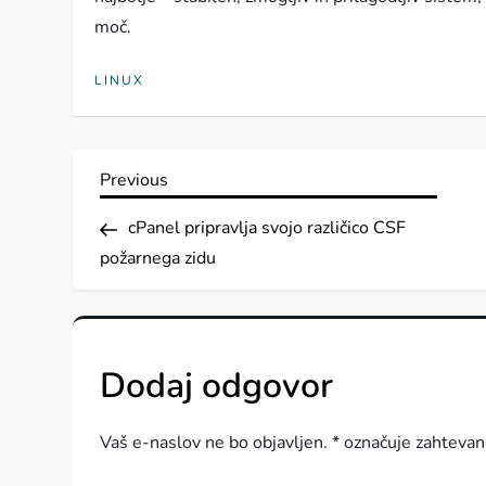
moč.
LINUX
N
Previous
Previous
Post
a
cPanel pripravlja svojo različico CSF
požarnega zidu
v
i
Dodaj odgovor
g
a
Vaš e-naslov ne bo objavljen.
*
označuje zahtevan