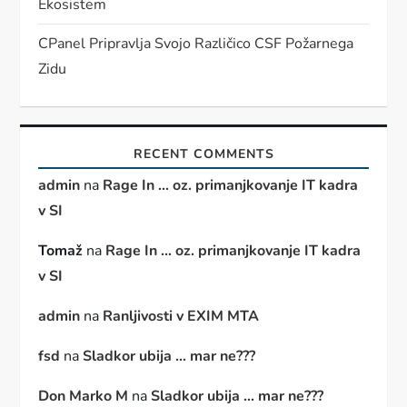
Ekosistem
CPanel Pripravlja Svojo Različico CSF Požarnega
Zidu
RECENT COMMENTS
admin
na
Rage In … oz. primanjkovanje IT kadra
v SI
Tomaž
na
Rage In … oz. primanjkovanje IT kadra
v SI
admin
na
Ranljivosti v EXIM MTA
fsd
na
Sladkor ubija … mar ne???
Don Marko M
na
Sladkor ubija … mar ne???