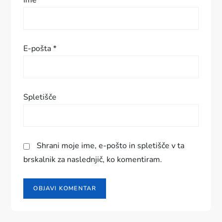
Ime
*
p
e
E-pošta
*
v
k
Spletišče
a
Shrani moje ime, e-pošto in spletišče v ta
brskalnik za naslednjič, ko komentiram.