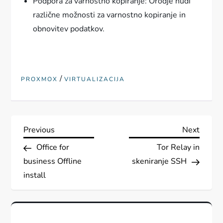
Podpora za varnostno kopiranje: Orodje nudi
različne možnosti za varnostno kopiranje in
obnovitev podatkov.
/
PROXMOX
VIRTUALIZACIJA
N
Previous
Next
Previous
Next
Post
Post
Office for
Tor Relay in
a
business Offline
skeniranje SSH
v
install
i