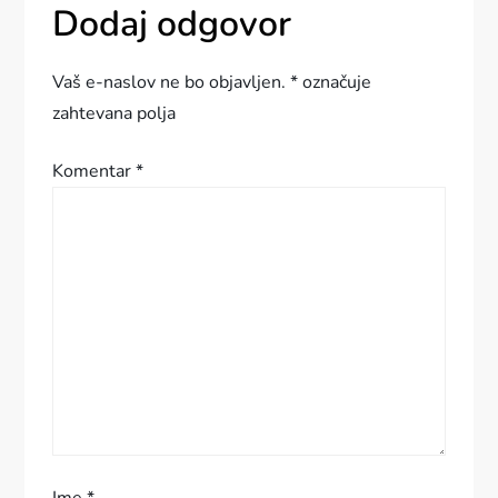
g
Dodaj odgovor
a
Vaš e-naslov ne bo objavljen.
*
označuje
c
zahtevana polja
i
Komentar
*
j
a
p
r
i
s