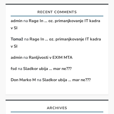
RECENT COMMENTS
admin
na
Rage In … oz. primanjkovanje IT kadra
v SI
Tomaž
na
Rage In … oz. primanjkovanje IT kadra
v SI
admin
na
Ranljivosti v EXIM MTA
fsd
na
Sladkor ubija … mar ne???
Don Marko M
na
Sladkor ubija … mar ne???
ARCHIVES