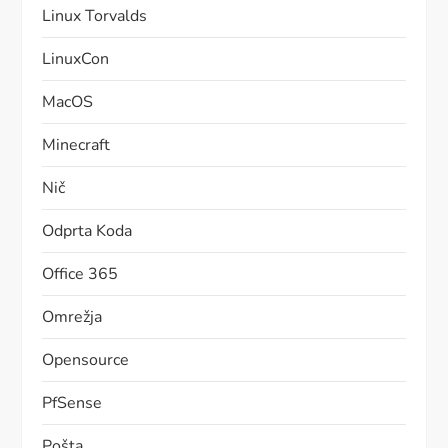
Linux Torvalds
LinuxCon
MacOS
Minecraft
Nič
Odprta Koda
Office 365
Omrežja
Opensource
PfSense
Pošta