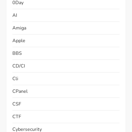
0Day
AI
Amiga
Apple
BBS
CD/CI
Cli
CPanel
CSF
CTF
Cybersecurity