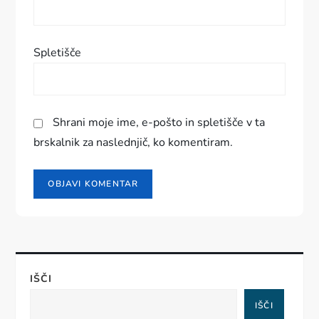
k
a
Spletišče
Shrani moje ime, e-pošto in spletišče v ta
brskalnik za naslednjič, ko komentiram.
IŠČI
IŠČI