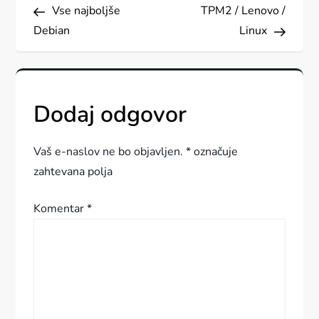
Post
Post
Vse najboljše
TPM2 / Lenovo /
a
Debian
Linux
v
i
Dodaj odgovor
g
a
Vaš e-naslov ne bo objavljen.
*
označuje
zahtevana polja
c
Komentar
*
i
j
a