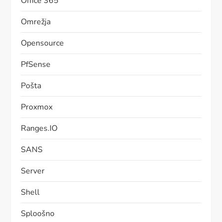
Office 365
Omrežja
Opensource
PfSense
Pošta
Proxmox
Ranges.IO
SANS
Server
Shell
Sploošno