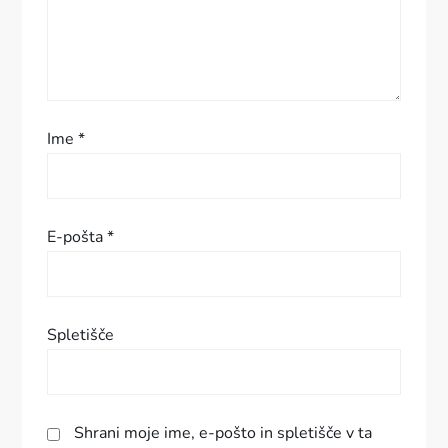
p
r
i
s
Ime
*
p
e
E-pošta
*
v
k
Spletišče
a
Shrani moje ime, e-pošto in spletišče v ta