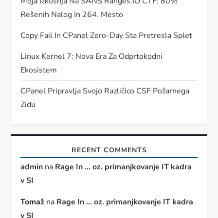
Moja Izkušnja Na SANS Ranges.IO CTF: 80%
Rešenih Nalog In 264. Mesto
Copy Fail In CPanel Zero-Day Sta Pretresla Splet
Linux Kernel 7: Nova Era Za Odprtokodni
Ekosistem
CPanel Pripravlja Svojo Različico CSF Požarnega
Zidu
RECENT COMMENTS
admin
na
Rage In … oz. primanjkovanje IT kadra
v SI
Tomaž
na
Rage In … oz. primanjkovanje IT kadra
v SI