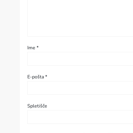
a
Ime
*
E-pošta
*
Spletišče