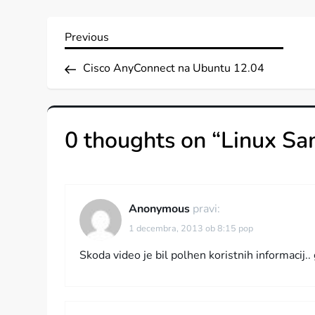
N
Previous
Previous
Post
a
Cisco AnyConnect na Ubuntu 12.04
v
0 thoughts on “
Linux Sa
i
g
a
Anonymous
pravi:
1 decembra, 2013 ob 8:15 pop
c
Skoda video je bil polhen koristnih informacij..
i
j