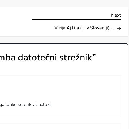
Nex
Next
Pos
Vizija AjTiJa (IT v Sloveniji) …
mba datotečni strežnik
”
 ga lahko se enkrat nalozis