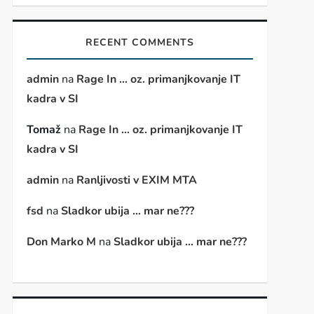
t
RECENT COMMENTS
t
admin
na
Rage In … oz. primanjkovanje IT
kadra v SI
Tomaž
na
Rage In … oz. primanjkovanje IT
kadra v SI
admin
na
Ranljivosti v EXIM MTA
fsd
na
Sladkor ubija … mar ne???
Don Marko M
na
Sladkor ubija … mar ne???