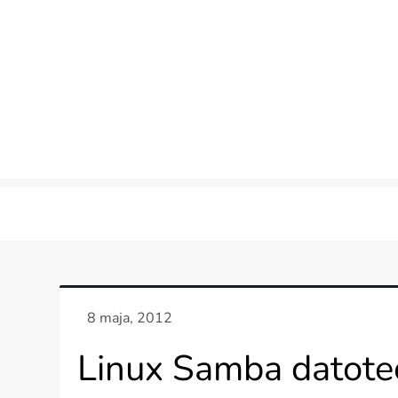
Skip
to
content
Linux Samba datoteč