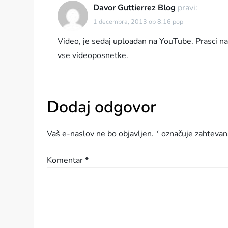
Davor Guttierrez Blog
pravi:
a
1 decembra, 2013 ob 8:16 pop
p
Video, je sedaj uploadan na YouTube. Prasci na
vse videoposnetke.
r
i
Dodaj odgovor
s
p
Vaš e-naslov ne bo objavljen.
*
označuje zahtevan
e
Komentar
*
v
k