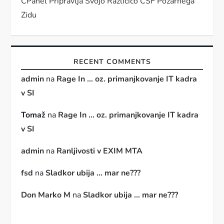
CPanel Pripravlja Svojo Različico CSF Požarnega
Zidu
RECENT COMMENTS
admin
na
Rage In … oz. primanjkovanje IT kadra
v SI
Tomaž
na
Rage In … oz. primanjkovanje IT kadra
v SI
admin
na
Ranljivosti v EXIM MTA
fsd
na
Sladkor ubija … mar ne???
Don Marko M
na
Sladkor ubija … mar ne???