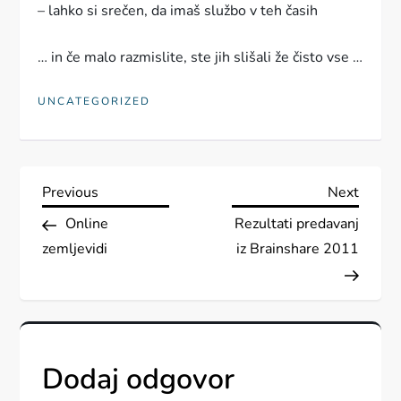
– lahko si srečen, da imaš službo v teh časih
… in če malo razmislite, ste jih slišali že čisto vse …
UNCATEGORIZED
N
Previous
Next
Previous
Next
Post
Post
Online
Rezultati predavanj
a
zemljevidi
iz Brainshare 2011
v
i
g
Dodaj odgovor