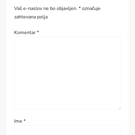
a
Vaš e-naslov ne bo objavljen.
*
označuje
c
zahtevana polja
i
Komentar
*
j
a
p
r
i
s
Ime
*
p