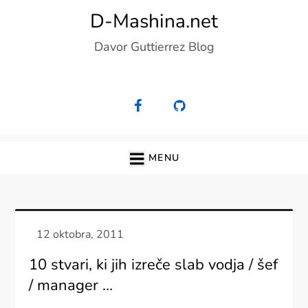
Skip
D-Mashina.net
to
Davor Guttierrez Blog
content
MENU
10 stvari, ki jih izreče slab vodja / šef
/ manager …