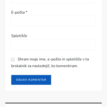
e
E-pošta
*
v
k
Spletišče
a
Shrani moje ime, e-pošto in spletišče v ta
brskalnik za naslednjič, ko komentiram.