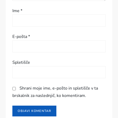
s
Ime
*
p
e
E-pošta
*
v
k
Spletišče
a
Shrani moje ime, e-pošto in spletišče v ta
brskalnik za naslednjič, ko komentiram.