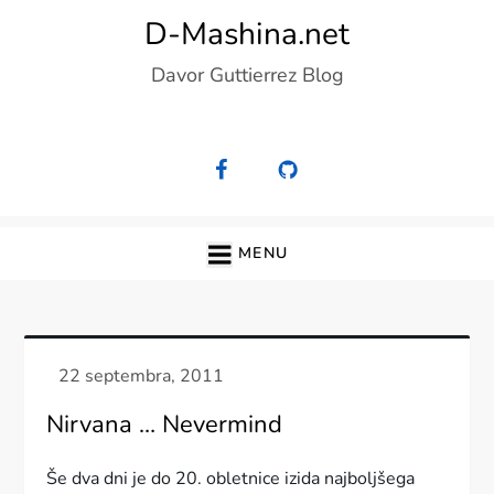
Skip
D-Mashina.net
to
Davor Guttierrez Blog
content
MENU
Nirvana … Nevermind
Še dva dni je do 20. obletnice izida najboljšega