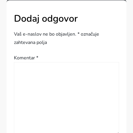
i
g
Dodaj odgovor
a
Vaš e-naslov ne bo objavljen.
*
označuje
c
zahtevana polja
i
Komentar
*
j
a
p
r
i