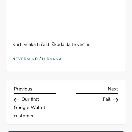
Kurt, vsaka ti čast, škoda da te več ni.
/
NEVERMIND
NIRVANA
N
Previous
Next
Previous
Next
Post
Post
Our first
Fail
a
Google Wallet
v
customer