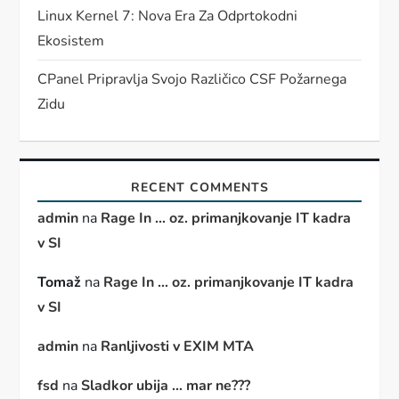
Linux Kernel 7: Nova Era Za Odprtokodni
Ekosistem
CPanel Pripravlja Svojo Različico CSF Požarnega
Zidu
RECENT COMMENTS
admin
na
Rage In … oz. primanjkovanje IT kadra
v SI
Tomaž
na
Rage In … oz. primanjkovanje IT kadra
v SI
admin
na
Ranljivosti v EXIM MTA
fsd
na
Sladkor ubija … mar ne???