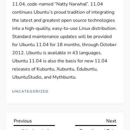
11.04, code-named “Natty Narwhal”. 11.04
continues Ubuntu’s proud tradition of integrating
the latest and greatest open source technologies
into a high-quality, easy-to-use Linux distribution.
Standard maintenance updates will be provided
for Ubuntu 11.04 for 18 months, through October
2012. Ubuntu is available in 43 languages.
Ubuntu 11.04 is also the basis for new 11.04
releases of Kubuntu, Xubuntu, Edubuntu,
UbuntuStudio, and Mythbuntu.
UNCATEGORIZED
N
Previous
Next
Previous
Next
Post
Post