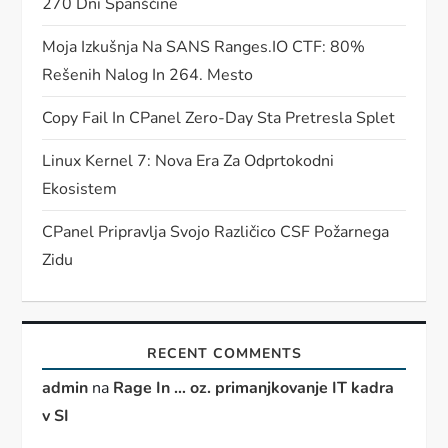
270 Dni Španščine
Moja Izkušnja Na SANS Ranges.IO CTF: 80%
Rešenih Nalog In 264. Mesto
Copy Fail In CPanel Zero-Day Sta Pretresla Splet
Linux Kernel 7: Nova Era Za Odprtokodni
Ekosistem
CPanel Pripravlja Svojo Različico CSF Požarnega
Zidu
RECENT COMMENTS
admin
na
Rage In … oz. primanjkovanje IT kadra
v SI