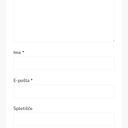
r
i
s
p
Ime
*
e
v
E-pošta
*
k
a
Spletišče