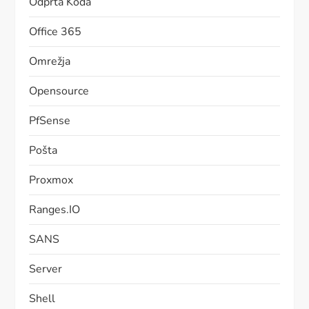
Odprta Koda
Office 365
Omrežja
Opensource
PfSense
Pošta
Proxmox
Ranges.IO
SANS
Server
Shell