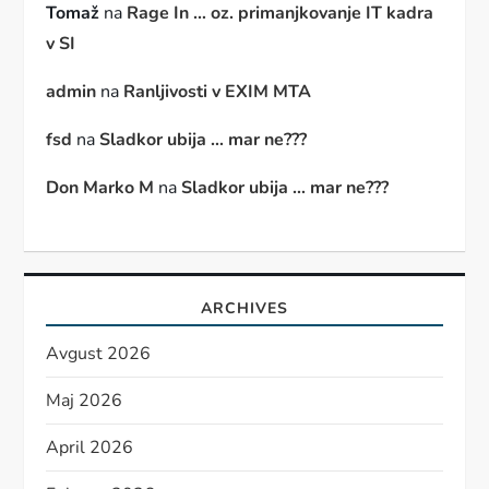
Tomaž
na
Rage In … oz. primanjkovanje IT kadra
v SI
admin
na
Ranljivosti v EXIM MTA
fsd
na
Sladkor ubija … mar ne???
Don Marko M
na
Sladkor ubija … mar ne???
ARCHIVES
Avgust 2026
Maj 2026
April 2026