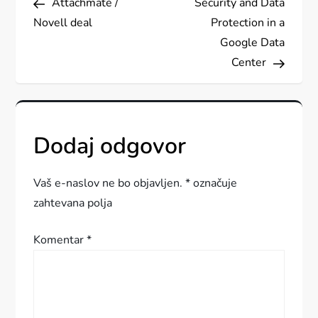
Attachmate /
Security and Data
a
Novell deal
Protection in a
v
Google Data
Center
i
g
Dodaj odgovor
a
c
Vaš e-naslov ne bo objavljen.
*
označuje
zahtevana polja
i
Komentar
*
j
a
p