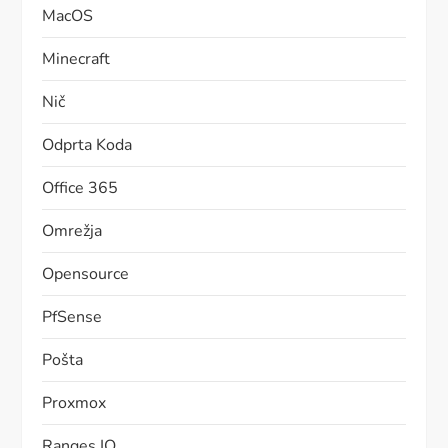
MacOS
Minecraft
Nič
Odprta Koda
Office 365
Omrežja
Opensource
PfSense
Pošta
Proxmox
Ranges.IO