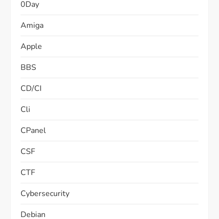
0Day
Amiga
Apple
BBS
CD/CI
Cli
CPanel
CSF
CTF
Cybersecurity
Debian