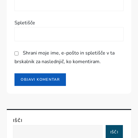
e
v
Spletišče
k
a
Shrani moje ime, e-pošto in spletišče v ta
brskalnik za naslednjič, ko komentiram.
IŠČI
IŠČI