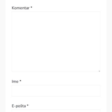
c
Komentar
*
i
j
a
p
r
i
Ime
*
s
p
E-pošta
*