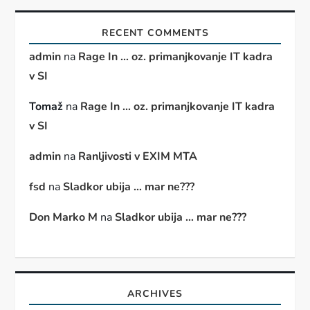
RECENT COMMENTS
admin
na
Rage In … oz. primanjkovanje IT kadra
v SI
Tomaž
na
Rage In … oz. primanjkovanje IT kadra
v SI
admin
na
Ranljivosti v EXIM MTA
fsd
na
Sladkor ubija … mar ne???
Don Marko M
na
Sladkor ubija … mar ne???
ARCHIVES