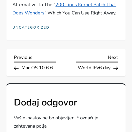
Alternative To The “
200 Lines Kernel Patch That
Does Wonders
” Which You Can Use Right Away.
UNCATEGORIZED
N
Previous
Next
Previous
Next
Post
Post
Mac OS 10.6.6
World IPv6 day
a
v
i
Dodaj odgovor
g
Vaš e-naslov ne bo objavljen.
*
označuje
a
zahtevana polja