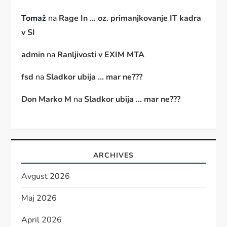
Tomaž
na
Rage In … oz. primanjkovanje IT kadra
v SI
admin
na
Ranljivosti v EXIM MTA
fsd
na
Sladkor ubija … mar ne???
Don Marko M
na
Sladkor ubija … mar ne???
ARCHIVES
Avgust 2026
Maj 2026
April 2026