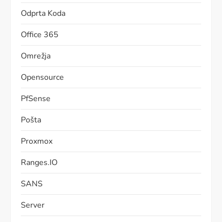
Odprta Koda
Office 365
Omrežja
Opensource
PfSense
Pošta
Proxmox
Ranges.IO
SANS
Server