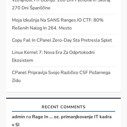
Vztrajnost Pri Učenju: 100 Dni Pythona In Skoraj
270 Dni Španščine
Moja Izkušnja Na SANS Ranges.IO CTF: 80%
Rešenih Nalog In 264. Mesto
Copy Fail In CPanel Zero-Day Sta Pretresla Splet
Linux Kernel 7: Nova Era Za Odprtokodni
Ekosistem
CPanel Pripravlja Svojo Različico CSF Požarnega
Zidu
RECENT COMMENTS
admin
na
Rage In … oz. primanjkovanje IT kadra
v SI