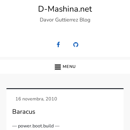
Skip
D-Mashina.net
to
Davor Guttierrez Blog
content
MENU
Baracus
— power.boot.build —