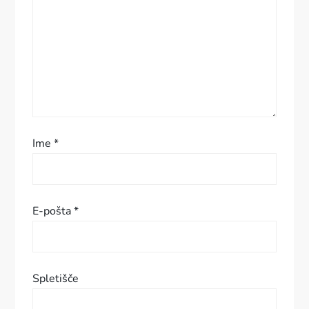
p
r
i
s
p
Ime
*
e
v
E-pošta
*
k
a
Spletišče