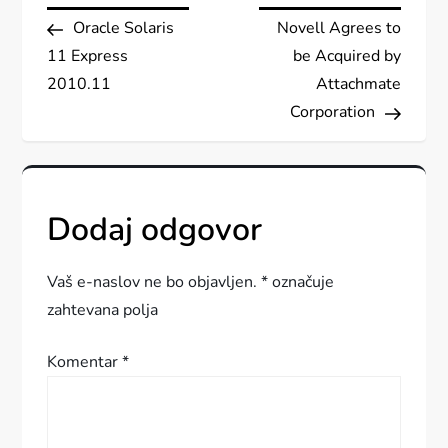
N
Post
Post
Oracle Solaris
Novell Agrees to
a
11 Express
be Acquired by
v
2010.11
Attachmate
Corporation
i
g
Dodaj odgovor
a
c
Vaš e-naslov ne bo objavljen.
*
označuje
zahtevana polja
i
Komentar
*
j
a