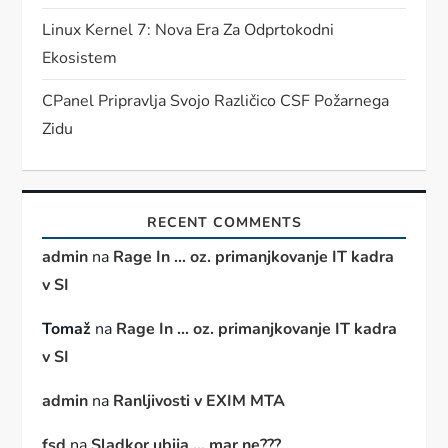
Linux Kernel 7: Nova Era Za Odprtokodni
Ekosistem
CPanel Pripravlja Svojo Različico CSF Požarnega
Zidu
RECENT COMMENTS
admin
na
Rage In … oz. primanjkovanje IT kadra
v SI
Tomaž
na
Rage In … oz. primanjkovanje IT kadra
v SI
admin
na
Ranljivosti v EXIM MTA
fsd
na
Sladkor ubija … mar ne???