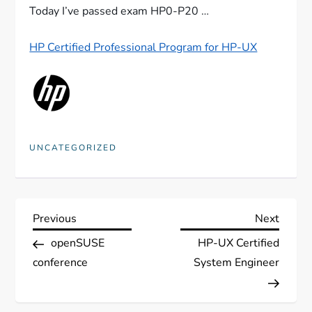
Today I’ve passed exam HP0-P20 …
HP Certified Professional Program for HP-UX
UNCATEGORIZED
N
Previous
Next
Previous
Next
Post
Post
openSUSE
HP-UX Certified
a
conference
System Engineer
v