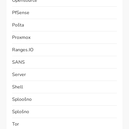
Opensource
PfSense
Pošta
Proxmox
Ranges.IO
SANS
Server
Shell
Sploošno
Splošno
Tor