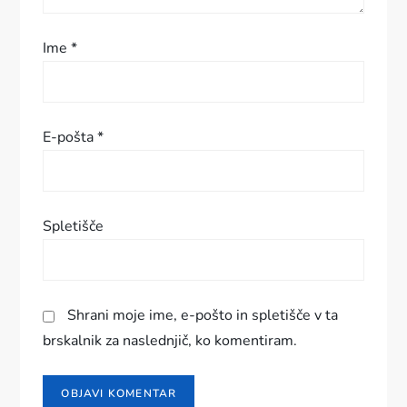
s
Ime
*
p
e
E-pošta
*
v
k
Spletišče
a
Shrani moje ime, e-pošto in spletišče v ta
brskalnik za naslednjič, ko komentiram.