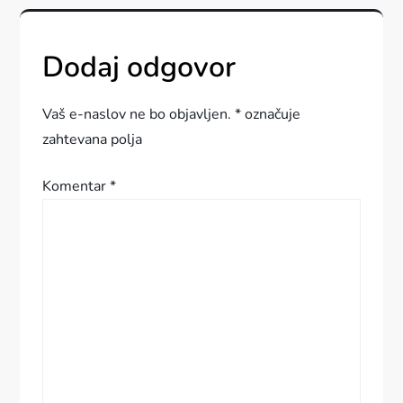
i
g
Dodaj odgovor
a
Vaš e-naslov ne bo objavljen.
*
označuje
c
zahtevana polja
i
Komentar
*
j
a
p
r
i