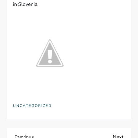
in Slovenia.
UNCATEGORIZED
Previous
Next
Previous
Next