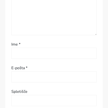
p
r
i
s
Ime
*
p
e
E-pošta
*
v
k
Spletišče
a