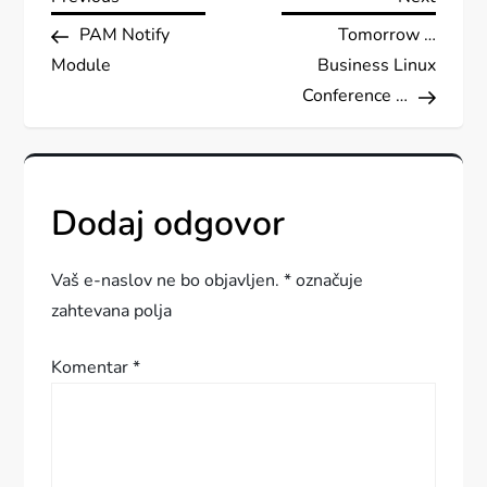
N
Post
Post
PAM Notify
Tomorrow …
a
Module
Business Linux
v
Conference …
i
g
Dodaj odgovor
a
Vaš e-naslov ne bo objavljen.
*
označuje
c
zahtevana polja
i
Komentar
*
j
a