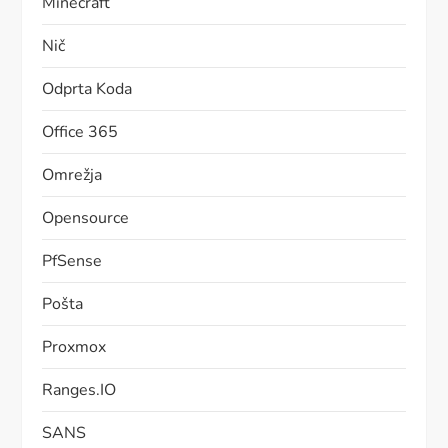
Minecraft
Nič
Odprta Koda
Office 365
Omrežja
Opensource
PfSense
Pošta
Proxmox
Ranges.IO
SANS