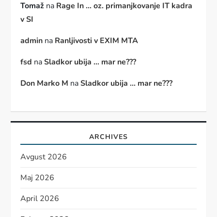
Tomaž
na
Rage In … oz. primanjkovanje IT kadra
v SI
admin
na
Ranljivosti v EXIM MTA
fsd
na
Sladkor ubija … mar ne???
Don Marko M
na
Sladkor ubija … mar ne???
ARCHIVES
Avgust 2026
Maj 2026
April 2026