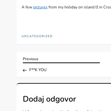
A few
pictures
from my holiday on island Iž in Croa
UNCATEGORIZED
N
Previous
Previous
Post
a
F**K YOU
v
i
Dodaj odgovor
g