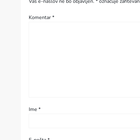
Vaš e-naslov ne bo objavljen.
*
označuje zahtevan
a
Komentar
*
c
i
j
a
p
r
i
Ime
*
s