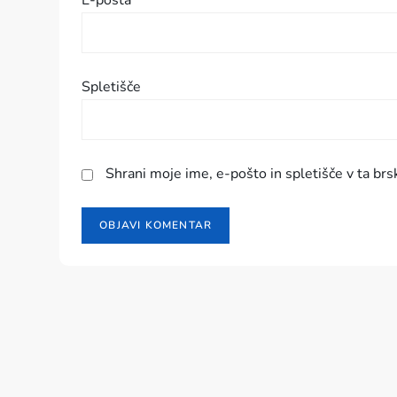
p
E-pošta
*
e
v
Spletišče
k
a
Shrani moje ime, e-pošto in spletišče v ta brs