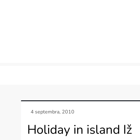
Skip
to
content
Holiday in island Iž